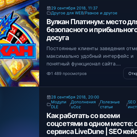
29 сентября 2018, 11:37
Другое для WEB
/
Разное и другое
Вулкан Платинум: место дл
безопасного и прибыльног
досуга
Постоянные клиенты заведения отм
максимально удобный интерфейс и
понятный функционал сайта.
1 489 просмотров
Отк
28 сентября 2018, 20:00
Модули
Дополнения
Полезные
SEO
/
/
/
DLE
uCoz
статьи
инс
Как работать со всеми
соцсетями в одном месте: 
сервиса LiveDune | SEO кей