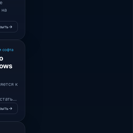
е
 на
рыть
и софта
о
dows
яется к
стать
ate, и
рыть
е