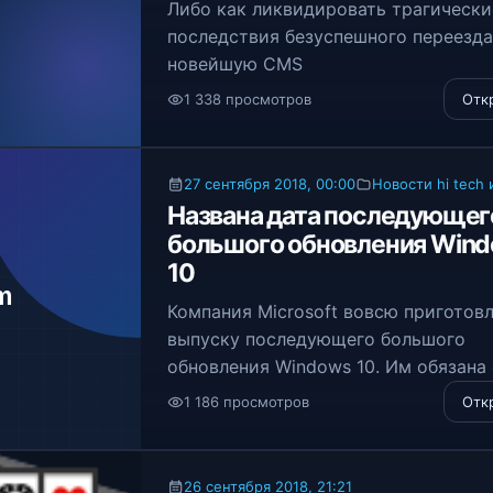
Либо как ликвидировать трагически
последствия безуспешного переезда
новейшую CMS
1 338 просмотров
Отк
27 сентября 2018, 00:00
Новости hi tech 
Названа дата последующег
большого обновления Win
10
Компания Microsoft вовсю приготовл
выпуску последующего большого
обновления Windows 10. Им обязана 
версия Windows 10 October 2018 Upd
1 186 просмотров
Отк
точную дату релиза Microsoft пока н
объявляла.
26 сентября 2018, 21:21