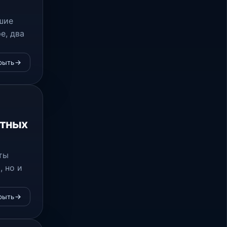
шие
е, два
рыть
ртных
ты
, но и
рыть