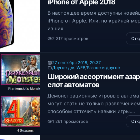
iPhone от Apple 2018
В настоящее время доступны новей
iPhone от Apple. Или, по крайней мер
из них.
2 317 просмотров
Отк
27 сентября 2018, 20:37
Другое для WEB
/
Разное и другое
Широкий ассортимент аза
слот автоматов
Демонстрационные игровые автома
могут стать не только развлечением
способом отточить навыки игры.
1 261 просмотров
Отк