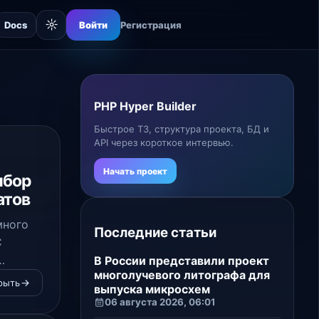
☼
Docs
Войти
Регистрация
PHP Hyper Builder
Быстрое ТЗ, структура проекта, БД и
API через короткое интервью.
Начать проект
ыбор
атов
много
Последние статьи
С
В России представили проект
многолучевого литографа для
рыть
выпуска микросхем
06 августа 2026, 06:01