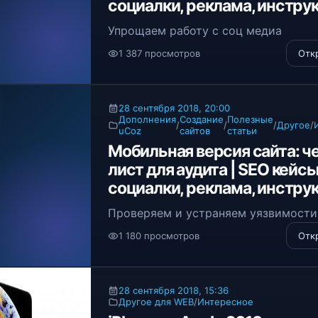
социалки, реклама, инстру
Упрощаем работу с соц медиа
1 387 просмотров
Отк
28 сентября 2018, 20:00
Дополнения
Создание
Полезные
/
/
/
Другое
/
uCoz
сайтов
статьи
Мобильная версия сайта: ч
лист для аудита | SEO кейсы
социалки, реклама, инстру
Проверяем и устраняем уязвимости
1 180 просмотров
Отк
28 сентября 2018, 15:36
Другое для WEB
/
Интересное