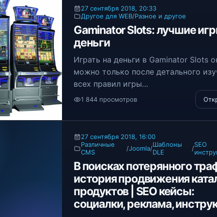
27 сентября 2018, 20:33
Другое для WEB
/
Разное и другое
Gaminator Slots: лучшие игр
деньги
Играть на деньги в Gaminator Slots 
можно только после детального изу
всех правил игры
1 844 просмотров
Отк
27 сентября 2018, 16:00
Различные
Шаблоны
SEO
/
Joomla
/
/
CMS
DLE
инстр
В поисках потерянного тра
история продвижения ката
продуктов | SEO кейсы:
социалки, реклама, инстру