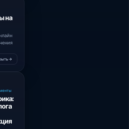
ы на
онлайн
чения
рыть
ументы
фика:
лога
кция