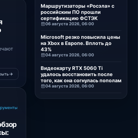
Маршрутизаторы «Росэла» с
российским ПО прошли
сертификацию ФСТЭК
я
06 августа 2026, 06:00
о
Microsoft резко повысила цены
на Xbox в Европе. Вплоть до
ечают
43%
04 августа 2026, 06:00
Видеокарту RTX 5060 Ti
удалось восстановить после
рыть
того, как она согнулась пополам
04 августа 2026, 06:00
трументы
обзор
сы: