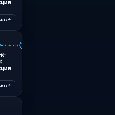
кция
рыть
Различные
SEO
Интересное
/
/
CMS
инструменты
ек-
:
кция
рыть