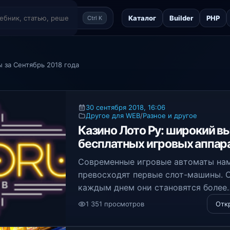
Каталог
Builder
PHP
Ctrl K
 за Сентябрь 2018 года
30 сентября 2018, 16:06
Другое для WEB
/
Разное и другое
Казино Лото Ру: широкий в
бесплатных игровых аппар
Современные игровые автоматы на
превосходят первые слот-машины. 
каждым днем они становятся более
красочными и функциональными
1 351 просмотров
Отк