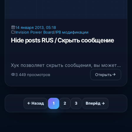
14 января 2013, 05:18
Invision Power Board
/
IPB модификации
Hide posts RUS / Скрыть сообщение
Хук позволяет скрыть сообщения, вы можете
скрыть как первое сообщение, так и все
3 449 просмотров
Открыть
сообщения. Дополнительно выбрать группы
которые не увидят сообщений.
← Назад
1
2
3
Вперёд →