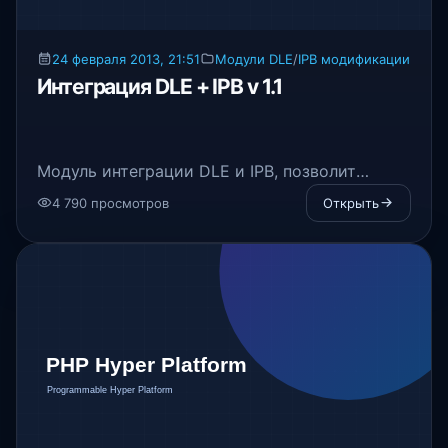
24 февраля 2013, 21:51
Модули DLE
/
IPB модификации
Интеграция DLE + IPB v 1.1
Модуль интеграции DLE и IPB, позволит
синхронизировать действия пользователей
4 790 просмотров
Открыть
как на сайте, так и на форуме. Им не нужно
будет отдельно регистрироваться на форуме,
изменять email адреса, пароли,
авторизовываться и выходить из аккаунта.