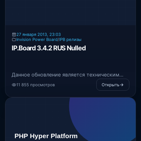
27 января 2013, 23:03
Invision Power Board
/
IPB релизы
IP.Board 3.4.2 RUS Nulled
Данное обновление является техническим
выпуском и содержит большое количество
11 855 просмотров
Открыть
баг-фиксов и исправлений. Всем
пользователям рекомендуется обновиться,
т.к. в старых версиях могут содержаться
критические проблемы в безопасности.