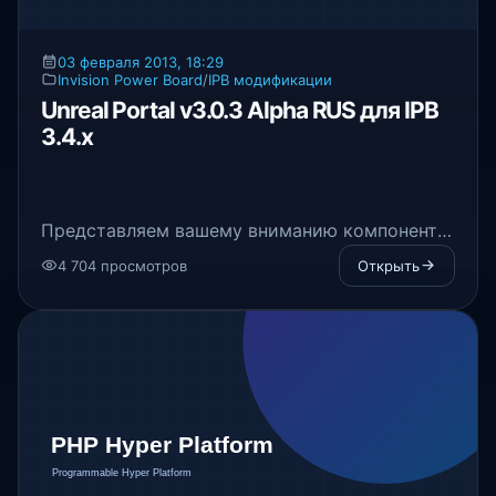
03 февраля 2013, 18:29
Invision Power Board
/
IPB модификации
Unreal Portal v3.0.3 Alpha RUS для IPB
3.4.x
Представляем вашему вниманию компонент
для CMS IPB, а именно Unreal Portal v3.0.3
4 704 просмотров
Открыть
Alpha RUS для IPB 3.4.x. Зачем он нужен,
спросите Вы? Затем, чтобы организовать на
своей форуме главную страницу как
полноценный сайт со статьями, блоками и
т.п., одним словом портал для IPB.