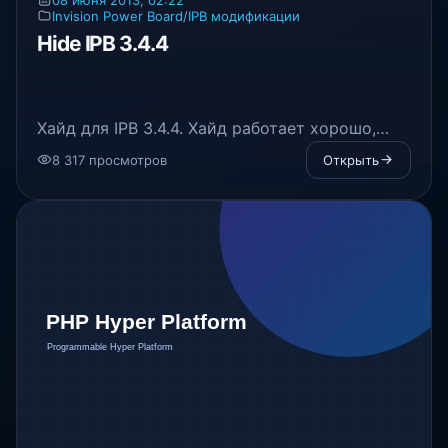
Invision Power Board
/
IPB модификации
Hide IPB 3.4.4
Хайд для IPB 3.4.4. Хайд работает хорошо,
правда с парой глюков, но о них в полной
8 317 просмотров
Открыть
новости.