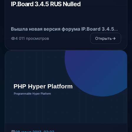
IP.Board 3.4.5 RUS Nulled
Вышла новая версия форума
IP.Board
3.4.5
RUS Nulled
4 011 просмотров
Открыть
Данная версия включает в себя исправления
ошибок прошлых версий 3.4.x. Исправлений
насчитывается более 100, так что, всем
пользователям рекомендуется обновить свой
форум
до актуальной версии.
08 июня 2013, 02:22