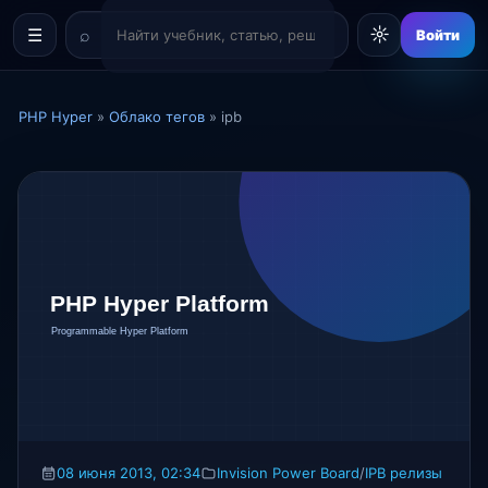
☼
☰
Войти
PHP Hyper
»
Облако тегов
» ipb
08 июня 2013, 02:34
Invision Power Board
/
IPB релизы