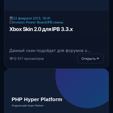
22 февраля 2013, 19:41
Invision Power Board
/
IPB скины
Xbox Skin 2.0 для IPB 3.3.x
Данный скин подойдет для форумов о
игровой консоли XBOX 360. Если вы
12 617 просмотров
Открыть
поставите этот скин, то вы увидите всю
красоту этого шаблона и сделаете из
стильный
форум
. Шаблон предназначен для
версий IPB 3.3.x