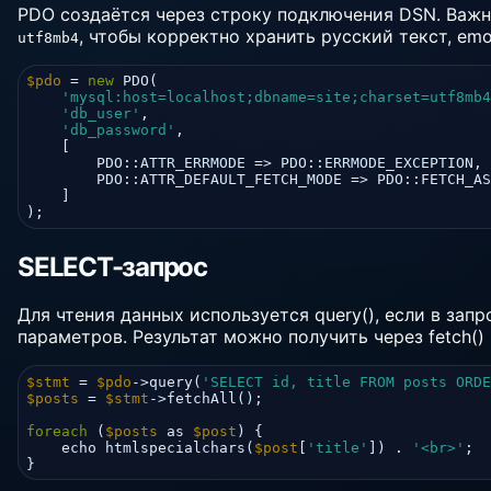
PDO создаётся через строку подключения DSN. Важн
, чтобы корректно хранить русский текст, em
utf8mb4
$pdo
 = 
new
 PDO(

'mysql:host=localhost;dbname=site;charset=utf8mb4
'db_user'
,

'db_password'
,

    [

        PDO::ATTR_ERRMODE => PDO::ERRMODE_EXCEPTION,

        PDO::ATTR_DEFAULT_FETCH_MODE => PDO::FETCH_AS
    ]

);
SELECT-запрос
Для чтения данных используется query(), если в зап
параметров. Результат можно получить через fetch() и
$stmt
 = 
$pdo
->query(
'SELECT id, title FROM posts ORDE
$posts
 = 
$stmt
->fetchAll();

foreach
 (
$posts
 as 
$post
) {

    echo htmlspecialchars(
$post
[
'title'
]) . 
'<br>'
;

}