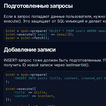
Подготовленные запросы
Если в запрос попадают данные пользователя, нужно 
execute(). Это защищает от SQL-инъекций и делает к
$stmt
 = 
$pdo
->prepare(
'SELECT * FROM users WHERE emai
$stmt
->execute([
'email'
 => 
$email
$user
 = 
$stmt
->fetch();
Добавление записи
INSERT-запрос тоже должен быть подготовленным. 
получить ID новой записи через lastInsertId().
$stmt
 = 
$pdo
->prepare(

'INSERT INTO posts (title, content, created_at) V
);

$stmt
->execute([

'title'
 => 
$title
,

'content'
 => 
$content
,

]);
