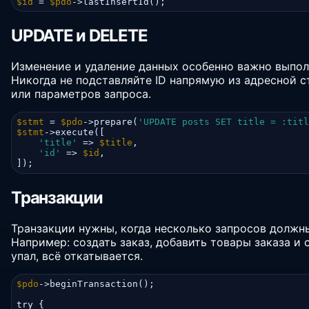
$id
 = 
$pdo
->lastInsertId();
UPDATE и DELETE
Изменение и удаление данных особенно важно выполн
Никогда не подставляйте ID напрямую из адресной с
или параметров запроса.
$stmt
 = 
$pdo
->prepare(
'UPDATE posts SET title = :titl
$stmt
->execute([

'title'
 => 
$title
,

'id'
 => 
$id
,

]);
Транзакции
Транзакции нужны, когда несколько запросов должн
Например: создать заказ, добавить товары заказа и 
упал, всё откатывается.
$pdo
->beginTransaction();

try {
