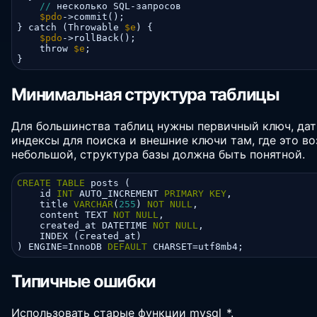
//
 несколько SQL-запросов

$pdo
->commit();

} catch (Throwable 
$e
) {

$pdo
->rollBack();

    throw 
$e
;

}
Минимальная структура таблицы
Для большинства таблиц нужны первичный ключ, дат
индексы для поиска и внешние ключи там, где это в
небольшой, структура базы должна быть понятной.
CREATE
TABLE
 posts (

    id 
INT
 AUTO_INCREMENT 
PRIMARY
KEY
,

    title 
VARCHAR
(
255
) 
NOT
NULL
,

    content TEXT 
NOT
NULL
,

    created_at DATETIME 
NOT
NULL
,

    INDEX (created_at)

) ENGINE=InnoDB 
DEFAULT
 CHARSET=utf8mb4;
Типичные ошибки
Использовать старые функции mysql_*.