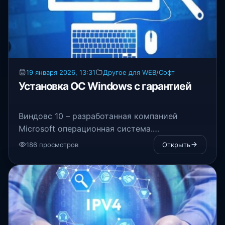
19 января 2026, 13:31
Другое для WEB
/
Софт
Установка ОС Windows с гарантией
Виндовс 10 – разработанная компанией
Microsoft операционная система.
Устанавливается на персональные
186 просмотров
Открыть
компьютеры