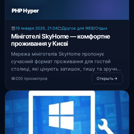
PHP Hyper
19 января 2026, 21:04
Другое для WEB
/
Отдых
Мініготелі SkyHome — комфортне
проживання у Києві
Мережа мініготелів SkyHome пропонує
сучасний формат проживання для гостей
столиці, які цінують затишок, тишу та зручне
розташування
200 просмотров
Открыть