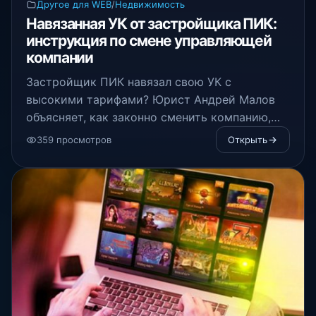
Другое для WEB
/
Недвижимость
Навязанная УК от застройщика ПИК:
инструкция по смене управляющей
компании
Застройщик ПИК навязал свою УК с
высокими тарифами? Юрист Андрей Малов
объясняет, как законно сменить компанию,
провести ОСС и заставить исправлять
359 просмотров
Открыть
недоделки в рамках гарантии.