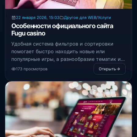
22 января 2026, 15:03
Другое для WEB
/
Услуги
Особенности официального сайта
Fugu casino
Удобная система фильтров и сортировки
помогает быстро находить новые или
популярные игры, а разнообразие тематик и
механик делает игровой процесс
173 просмотров
Открыть
увлекательным и динамичным