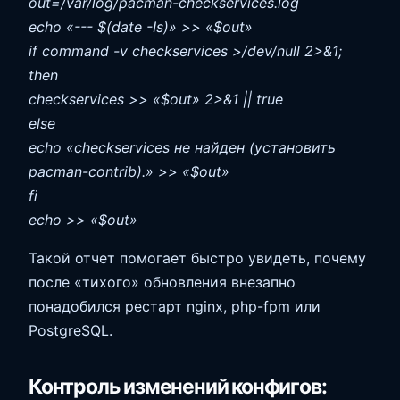
out=/var/log/pacman-checkservices.log
echo «--- $(date -Is)» >> «$out»
if command -v checkservices >/dev/null 2>&1;
then
checkservices >> «$out» 2>&1 || true
else
echo «checkservices не найден (установить
pacman-contrib).» >> «$out»
fi
echo >> «$out»
Такой отчет помогает быстро увидеть, почему
после «тихого» обновления внезапно
понадобился рестарт nginx, php-fpm или
PostgreSQL.
Контроль изменений конфигов: