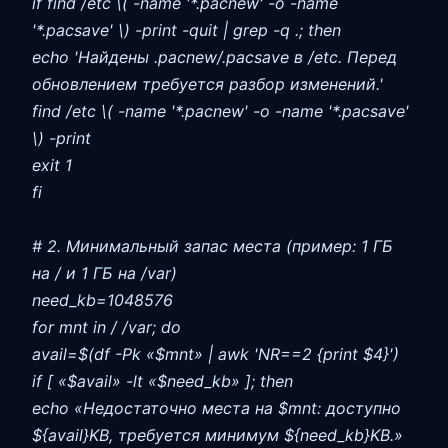
if find /etc \( -name '*.pacnew' -o -name
'*.pacsave' \) -print -quit | grep -q .; then
echo 'Найдены .pacnew/.pacsave в /etc. Перед
обновлением требуется разбор изменений.'
find /etc \( -name '*.pacnew' -o -name '*.pacsave'
\) -print
exit 1
fi
# 2. Минимальный запас места (пример: 1 ГБ
на / и 1 ГБ на /var)
need_kb=1048576
for mnt in / /var; do
avail=$(df -Pk «$mnt» | awk 'NR==2 {print $4}')
if [ «$avail» -lt «$need_kb» ]; then
echo «Недостаточно места на $mnt: доступно
${avail}KB, требуется минимум ${need_kb}KB.»