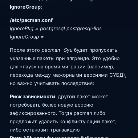
IgnoreGroup
:
/etc/pacman.conf
IgnorePkg = postgresql postgresql-libs
IgnoreGroup =
После этого
pacman -Syu
будет пропускать
указанные пакеты при апгрейде. Это удобно
для «пауз» на время миграции (например,
перехода между мажорными версиями СУБД),
но важно учитывать последствия:
Риск зависимости
: другой пакет может
потребовать более новую версию
зафиксированного. Тогда pacman либо
предложит удалить конфликтующий пакет,
либо остановит транзакцию