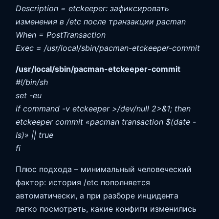
Description = etckeeper: зафиксировать
изменения в /etc после транзакции pacman
When = PostTransaction
Exec = /usr/local/sbin/pacman-etckeeper-commit
/usr/local/sbin/pacman-etckeeper-commit
#!/bin/sh
set -eu
if command -v etckeeper >/dev/null 2>&1; then
etckeeper commit «pacman transaction $(date -
Is)» || true
fi
Плюс подхода – минимальный человеческий
фактор: история /etc пополняется
автоматически, а при разборе инцидента
легко посмотреть, какие конфиги изменились