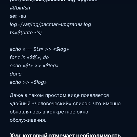
#!/bin/sh
set -eu
log=/var/log/pacman-upgrades.log
ts=$(date -Is)
echo «--- $ts» >> «$log»
for t in «$@»; do
echo «$t» >> «$log»
done
echo >> «$log»
Даже в таком простом виде появляется
удобный «человеческий» список: что именно
обновлялось в конкретное окно
обслуживания.
Хук, который отмечает необходимость