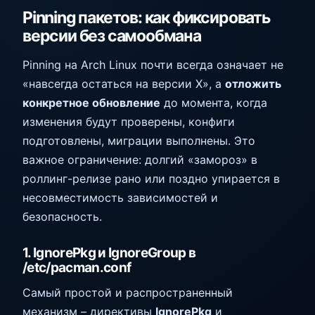
Pinning пакетов: как фиксировать
версии без самообмана
Pinning на Arch Linux почти всегда означает не
«навсегда остаться на версии X», а
отложить
конкретное обновление
до момента, когда
изменения будут проверены, конфиги
подготовлены, миграции выполнены. Это
важное ограничение: долгий «замороз» в
роллинг-релизе рано или поздно упирается в
несовместимость зависимостей и
безопасность.
1. IgnorePkg и IgnoreGroup в
/etc/pacman.conf
Самый простой и распространенный
механизм – директивы
IgnorePkg
и