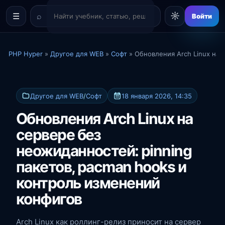
☼
☰
Войти
PHP Hyper
»
Другое для WEB
»
Софт
» Обновления Arch Linux на 
Другое для WEB
/
Софт
18 января 2026, 14:35
Обновления Arch Linux на
сервере без
неожиданностей: pinning
пакетов, pacman hooks и
контроль изменений
конфигов
Arch Linux как роллинг-релиз приносит на сервер