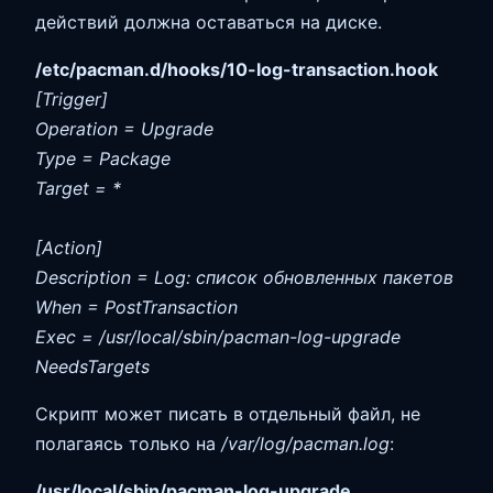
действий должна оставаться на диске.
/etc/pacman.d/hooks/10-log-transaction.hook
[Trigger]
Operation = Upgrade
Type = Package
Target = *
[Action]
Description = Log: список обновленных пакетов
When = PostTransaction
Exec = /usr/local/sbin/pacman-log-upgrade
NeedsTargets
Скрипт может писать в отдельный файл, не
полагаясь только на
/var/log/pacman.log
:
/usr/local/sbin/pacman-log-upgrade