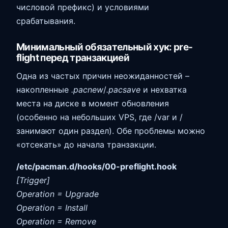
числовой префикс) и условиями
срабатывания.
Минимальный обязательный хук: pre-
flight перед транзакцией
Одна из частых причин неожиданностей –
накопленные
.pacnew
/
.pacsave
и нехватка
места на диске в момент обновления
(особенно на небольших VPS, где /var и /
занимают один раздел). Обе проблемы можно
«отсекать» до начала транзакции.
/etc/pacman.d/hooks/00-preflight.hook
[Trigger]
Operation = Upgrade
Operation = Install
Operation = Remove