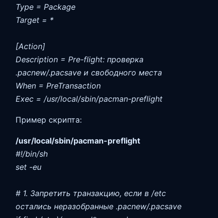
Type = Package
Target = *
[Action]
Description = Pre-flight: проверка
.pacnew/.pacsave и свободного места
When = PreTransaction
Exec = /usr/local/sbin/pacman-preflight
Пример скрипта:
/usr/local/sbin/pacman-preflight
#!/bin/sh
set -eu
# 1. Запретить транзакцию, если в /etc
остались неразобранные .pacnew/.pacsave