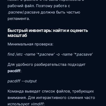
рабочий файл. Поэтому работа с
.pacnew/.pacsave должна быть частью
регламента.
Быстрый инвентарь: найти и оценить
масштаб
Минимальная проверка:
find /etc -name '*.pacnew' -o -name '*.pacsave'
Для удобного разбирательства подходит
pacdiff
:
pacdiff --output
Команда выведет список файлов, требующих
внимания. Для интерактивного слияния часто
используют
vimdiff
: