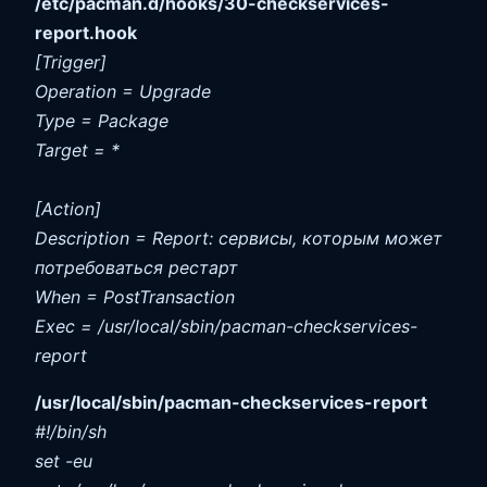
/etc/pacman.d/hooks/30-checkservices-
report.hook
[Trigger]
Operation = Upgrade
Type = Package
Target = *
[Action]
Description = Report: сервисы, которым может
потребоваться рестарт
When = PostTransaction
Exec = /usr/local/sbin/pacman-checkservices-
report
/usr/local/sbin/pacman-checkservices-report
#!/bin/sh
set -eu