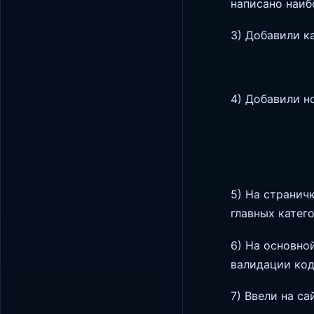
написано наиб
3) Добавили к
4) Добавили н
5) На странич
главных катег
6) На основно
валидации код
7) Ввели на с