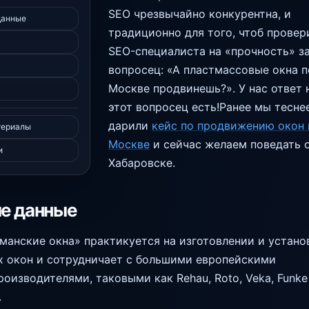
SEO чрезвычайно конкурентна, и
данные
традиционно для того, чтоб провер
SEO-специалиста на «прочность» з
вопросец: «А пластмассовые окна п
Москве продвинешь?». У нас ответ 
этот вопросец есть!Ранее мы тесне
дарили
кейс по продвижению окон 
териалы
Москве
и сейчас желаем поведать 
и
Хабаровске.
е данные
манские окна» практикуется на изготовлении и устано
 окон и сотрудничает с большими европейскими
оизводителями, таковыми как Rehau, Roto, Veka, Funke
.