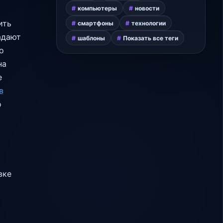
компьютеры
новости
ить
смартфоны
технологии
адают
шаблоны
Показать все теги
о
на
е
в
о
вке