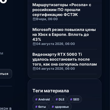
Маршрутизаторы «Росэла» с
российским ПО прошли
сертификацию ФСТЭК
Вчера, 06:00
Microsoft резко повысила цены
на Xbox в Европе. Вплоть до
43%
04 августа 2026, 06:00
ом
Видеокарту RTX 5060 Ti
удалось восстановить после
того, как она согнулась пополам
04 августа 2026, 06:00
иться
Теги материала
Android
DLE
SEO
боты
здоровье
окон в