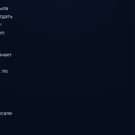
ыла
тдать
:
оп
ачает
 по
исали