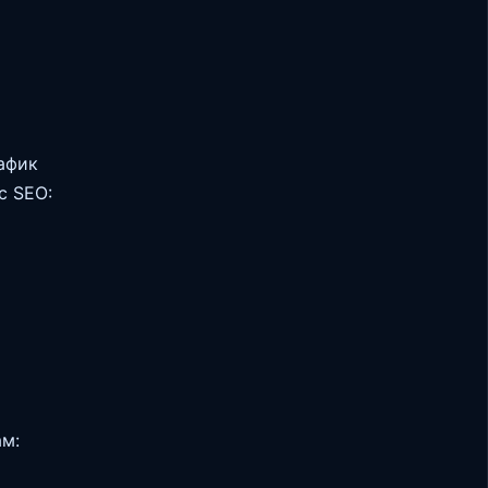
афик
с SEO:
ам: