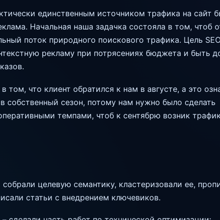
ктически единственным источником трафика на сайт б
еклама. Начальная наша задачка состояла в том, чтоб о
льный поток природного поискового трафика. Цель SEO
нтекстную рекламу при потрясениях бюджета и быть д
казов.
в том, что клиент обратился к нам в августе, а это озн
 в собственный сезон, потому нам нужно было сделать
перативными темпами, чтоб к сентябрю возник трафик
собрали целевую семантику, кластеризовали ее, проп
писали статьи с внедрением ключевиков.
– сделали часть работ по технической оптимизации: