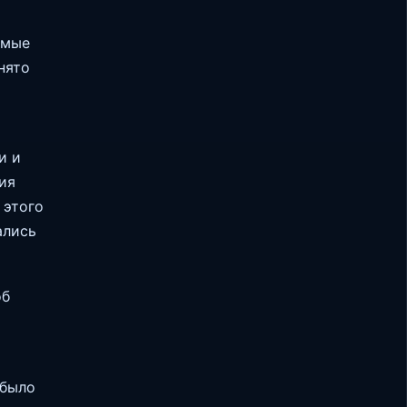
имые
нято
и и
ия
 этого
ались
об
 было