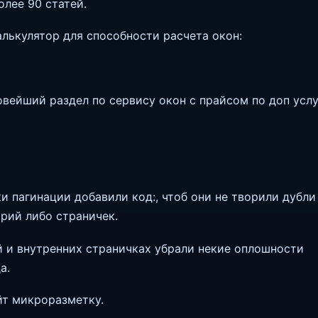
олее 90 статей.
алькулятор для способности расчета окон:
овейший раздел по сервису окон с прайсом по доп услу
ки пагинации добавили код:, чтоб они не творили дубли
орий либо страничек.
й и внутренних страничках убрали некие оплошности
а.
айт микроразметку.