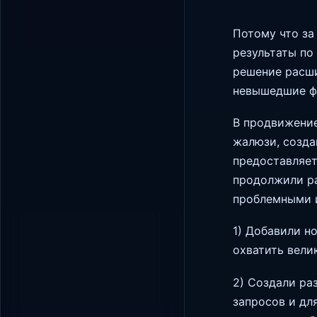
Потому что за
результаты по
решение расши
невышедшие ф
В продвижение
жалюзи, созда
предоставляет
продолжили ра
проблемными и
1) Добавили н
охватить вели
2) Создали ра
запросов и дл