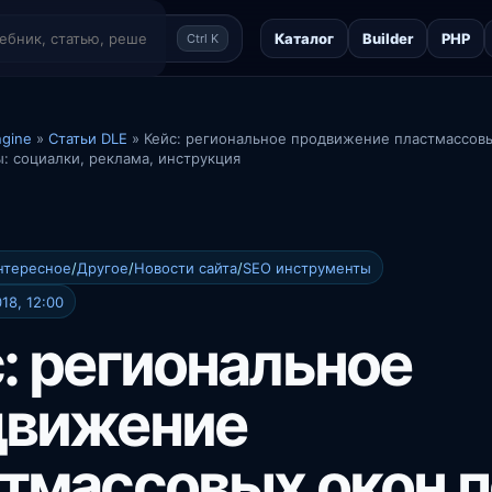
Каталог
Builder
PHP
Ctrl K
ngine
»
Статьи DLE
» Кейс: региональное продвижение пластмассовы
ы: социалки, реклама, инструкция
нтересное
/
Другое
/
Новости сайта
/
SEO инструменты
18, 12:00
: региональное
движение
тмассовых окон п