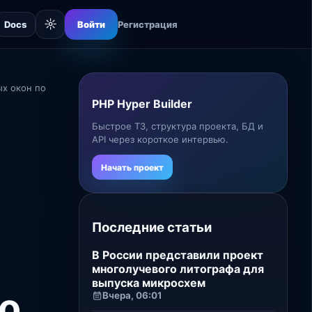
☼
Docs
Войти
Регистрация
х окон по
PHP Hyper Builder
Быстрое ТЗ, структура проекта, БД и
API через короткое интервью.
Начать проект
Последние статьи
В России представили проект
многолучевого литографа для
выпуска микросхем
о
Вчера, 06:01