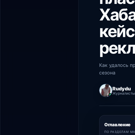
Хаба
кейс
рекл
Как удалось п
сезона
Rudydu
Журналисты
PHP Hyper
Оглавление
ПО РАЗДЕЛАМ М