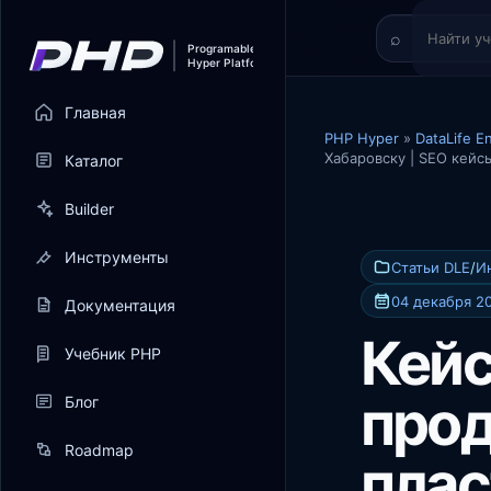
Главная
PHP Hyper
»
DataLife E
Хабаровску | SEO кейс
Каталог
Builder
Инструменты
Статьи DLE
/
И
04 декабря 20
Документация
Кейс
Учебник PHP
про
Блог
Roadmap
плас