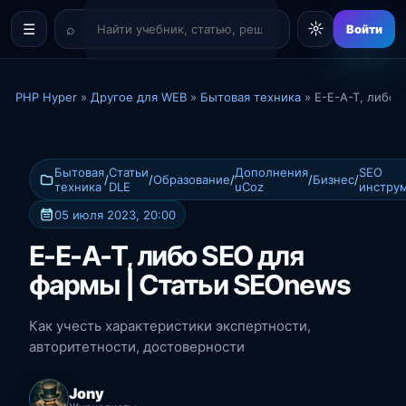
☼
☰
Войти
PHP Hyper
»
Другое для WEB
»
Бытовая техника
» E-E-A-T, либо 
Бытовая
Статьи
Дополнения
SEO
/
/
Образование
/
/
Бизнес
/
техника
DLE
uCoz
инстру
05 июля 2023, 20:00
E-E-A-T, либо SEO для
фармы | Статьи SEOnews
Как учесть характеристики экспертности,
авторитетности, достоверности
Jony