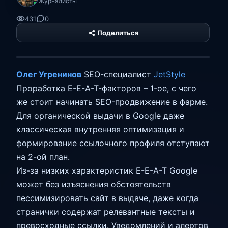
Журналисты
431
0
Поделиться
PHP Hyper
Platform
Олег Угренинов
SEO-специалист
JetStyle
Проработка E-E-A-T-факторов – 1-ое, с чего
же стоит начинать SEO-продвижение в фарме.
Для органической выдачи в Google даже
классическая внутренняя оптимизация и
формирование ссылочного профиля отступают
на 2-ой план.
Из-за низких характеристик E-E-A-T Google
может без изъяснения обстоятельств
пессимизировать сайт в выдаче, даже когда
странички содержат релевантные тексты и
превосходные ссылки. Уведомлений и алертов