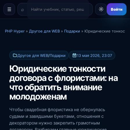
☼
☰
Войти
PHP Hyper
»
Другое для WEB
»
Подарки
» Юридические тонкости 
Другое для WEB
/
Подарки
13 мая 2026, 23:07
Юридические тонкости
договора с флористами: на
что обратить внимание
молодоженам
Чтобы свадебная флористика не обернулась
судами и завядшими букетами, отношения с
декоратором нужно закрепить грамотным
договором. Разбираем главные юридические