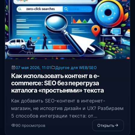
07 мая 2026, 11:01
Другое для WEB
/
SEO
Как использовать контент в e-
commerce: SEO без перегруза
каталога «простынями» текста
Как добавить SEO-контент в интернет-
магазин, не испортив дизайн и UX? Разбираем
5 способов интеграции текста: от
микротекстов и блоков FAQ до UGC. Забудьте
90 просмотров
Открыть
о спамных «портянках» в каталоге!