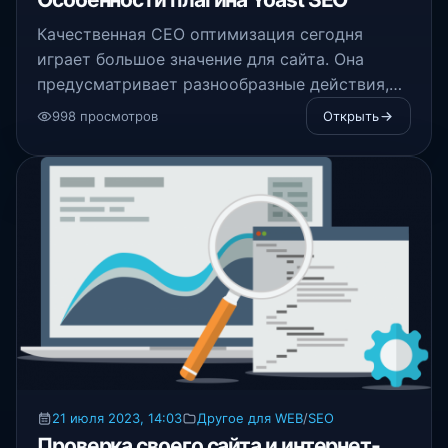
Качественная СЕО оптимизация сегодня
играет большое значение для сайта. Она
предусматривает разнообразные действия,
целью которых является увеличение позиций
998 просмотров
Открыть
популярных онлайн поисковиках.
21 июля 2023, 14:03
Другое для WEB
/
SEO
Проверка своего сайта и интернет-