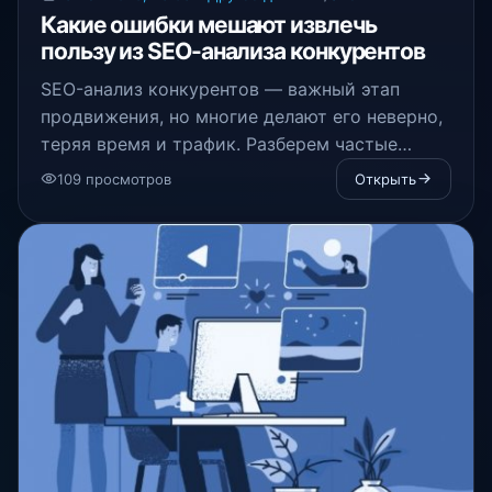
Какие ошибки мешают извлечь
пользу из SEO-анализа конкурентов
SEO-анализ конкурентов — важный этап
продвижения, но многие делают его неверно,
теряя время и трафик. Разберем частые
промахи разведки и узнаем, как правильно
109 просмотров
Открыть
улучшать свой сайт.