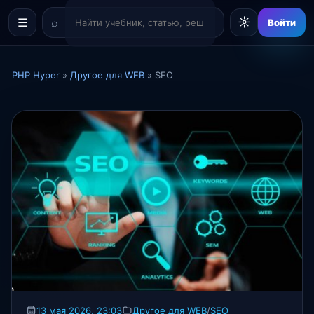
☼
☰
Войти
PHP Hyper
»
Другое для WEB
» SEO
13 мая 2026, 23:03
Другое для WEB
/
SEO