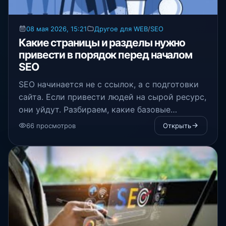
08 мая 2026, 15:21
Другое для WEB
/
SEO
Какие страницы и разделы нужно
привести в порядок перед началом
SEO
SEO начинается не с ссылок, а с подготовки
сайта. Если привести людей на сырой ресурс,
они уйдут. Разбираем, какие базовые
страницы нужно привести в порядок до
66 просмотров
Открыть
старта продвижения.