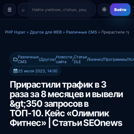
☼
☰
Войти
PHP Hyper
»
Другое для WEB
»
Различные CMS
» Прирастили траф
Различные
Новости
Статьи
/
Другое
/
/
/
Бизнес
/
Программы
/
Ус
CMS
сайта
DLE
25 июля 2023, 14:00
Прирастили трафик в 3
раза за 8 месяцев и вывели
&gt;350 запросов в
ТОП-10. Кейс «Олимпик
Фитнес» | Статьи SEOnews