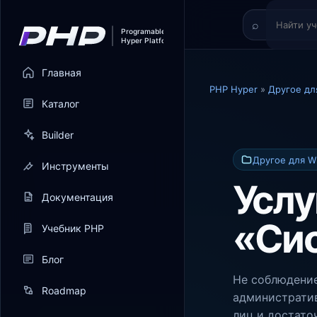
Главная
PHP Hyper
»
Другое дл
Каталог
Builder
Другое для W
Инструменты
Услу
Документация
«Си
Учебник PHP
Блог
Не соблюдение
Roadmap
административ
лиц и достато