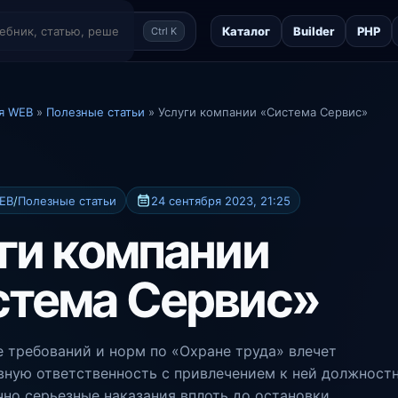
Каталог
Builder
PHP
Ctrl K
я WEB
»
Полезные статьи
» Услуги компании «Система Сервис»
EB
/
Полезные статьи
24 сентября 2023, 21:25
ги компании
стема Сервис»
 требований и норм по «Охране труда» влечет
ную ответственность с привлечением к ней должност
чно серьезные наказания вплоть до остановки