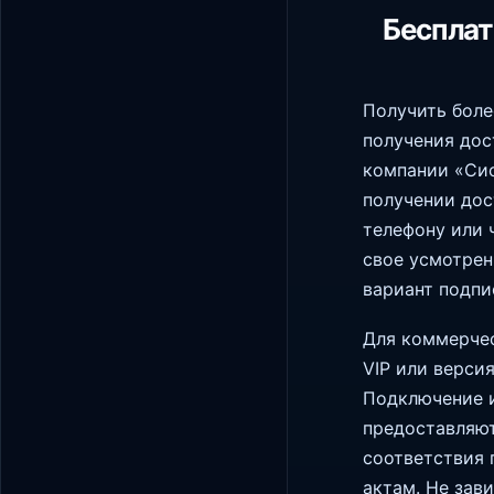
Бесплат
Получить бол
получения дос
компании «Сис
получении дос
телефону или 
свое усмотрен
вариант подпи
Для коммерчес
VIP или верси
Подключение и
предоставляют
соответствия
актам. Не зав