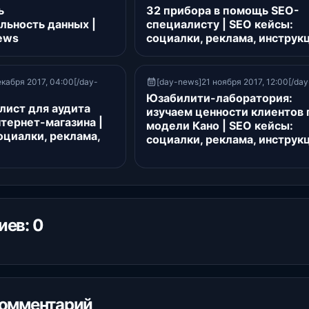
ь
32 прибора в помощь SEO-
льность данных |
специалисту | SEO кейсы:
ews
социалки, реклама, инструк
кабря 2017, 04:00[/day-
[day-news]21 ноября 2017, 12:00[/da
Юзабилити-лаборатория:
лист для аудита
изучаем ценности клиентов 
тернет-магазина |
модели Кано | SEO кейсы:
оциалки, реклама,
социалки, реклама, инструк
ев: 0
комментарий