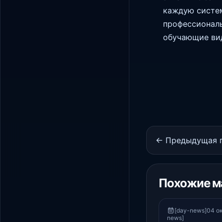
каждую систем
профессиональ
обучающие ви
← Предыдущая 
Похожие м
[day-news]04 ок
news]