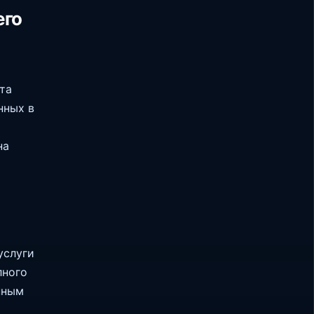
его
та
нных в
на
я
услуги
лного
нным