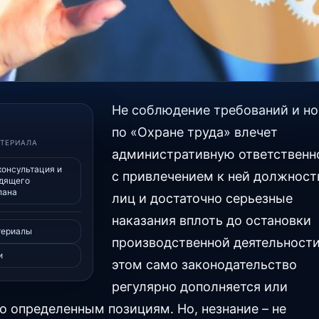
Не соблюдение требований и н
по «Охране труда» влечет
АТЕРИАЛА
административную ответственн
консультация и
с привлечением к ней должнос
одящего
лана
лиц и достаточно серьезные
наказания вплоть до остановки
териалы
производственной деятельности
и
этом само законодательство
регулярно дополняется или
о определенным позициям. Но, незнание – не