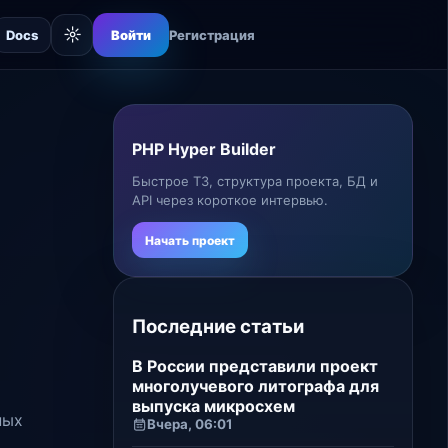
☼
Docs
Войти
Регистрация
PHP Hyper Builder
Быстрое ТЗ, структура проекта, БД и
API через короткое интервью.
Начать проект
Последние статьи
В России представили проект
многолучевого литографа для
выпуска микросхем
ных
Вчера, 06:01