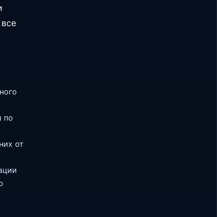
и
 все
ного
ы по
них от
ации
о