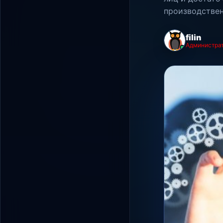
производствен
filin
Администра