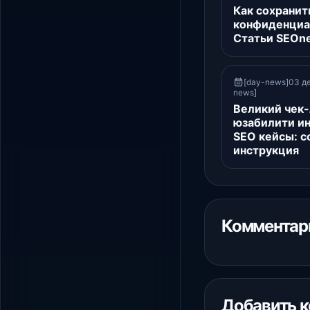
Как сохранит
конфиденциа
Статьи SEOn
[day-news]03 де
news]
Великий чек-
юзабилити ин
SEO кейсы: с
инструкция
Комментари
Добавить 