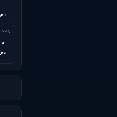
ция
y-news]
по
ция