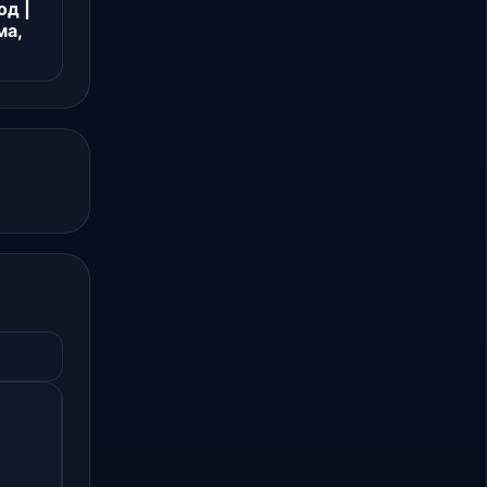
од |
ма,