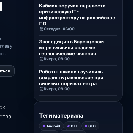
м
Кабмин поручил перевести
критическую IT-
инфраструктуру на российское
ПО
Сегодня, 06:00
а
Экспедиция в Баренцевом
 главу
море выявила опасные
геологические явления
но.
Вчера, 06:00
Роботы-шмели научились
иться
сохранять равновесие при
сильных порывах ветра
Вчера, 06:00
ск
Теги материала
ства
Android
DLE
SEO