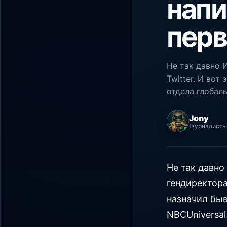
напи
перв
Не так давно 
Twitter. И вот
отдела глобал
Jony
Журналисты
PHP Hyper
Не так давно
гендиректора 
назначил бы
NBCUniversal