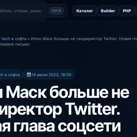
Каталог
Builder
PHP
Ctrl K
 tech и софта
» Илон Маск больше не гендиректор Twitter. Новая гл
 первое письмо
ch и софта
14 июня 2023, 18:00
 Маск больше не
иректор Twitter.
я глава соцсети