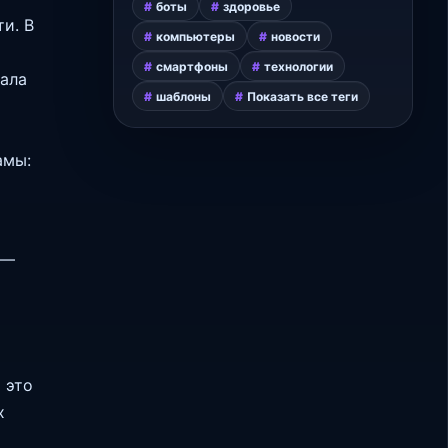
боты
здоровье
и. В
компьютеры
новости
смартфоны
технологии
дала
шаблоны
Показать все теги
амы:
 —
 это
х