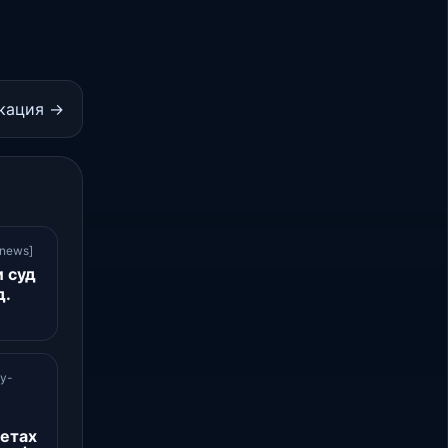
кация →
-news]
 суд
д.
ay-
ретах