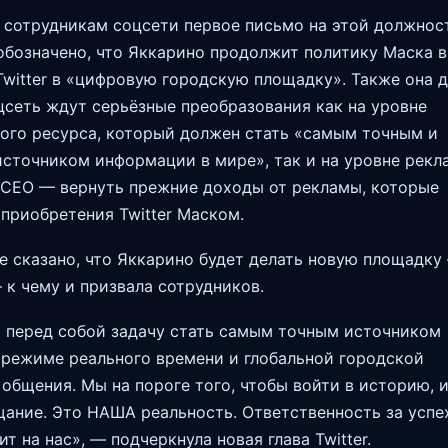
 сотрудникам соцсети первое письмо на этой должност
обозначено, что Яккарино продолжит политику Маска в
witter в «цифровую городскую площадку». Также она 
оцсеть ждут серьёзные преобразования как на уровне
го ресурса, который должен стать «самым точным и
сточником информации в мире», так и на уровне рекл
 CEO — вернуть прежние доходы от рекламы, которые
 приобретения Twitter Маском.
е сказано, что Яккарино будет делать новую площадку
— к чему и призвала сотрудников.
ит перед собой задачу стать самым точным источником
режиме реального времени и глобальной городской
общения. Мы на пороге того, чтобы войти в историю, и
щание. Это НАША реальность. Ответственность за успе
жит на нас», — подчеркнула новая глава Twitter.