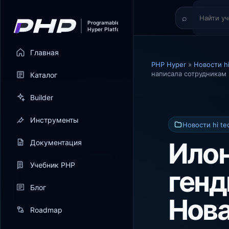
Главная
PHP Hyper
»
Новости hi
написала сотрудникам
Каталог
Builder
Инструменты
Новости hi te
Илон
Документация
Учебник PHP
генд
Блог
Нова
Roadmap