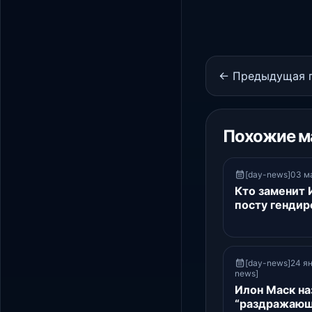
← Предыдущая 
Похожие м
[day-news]03 ма
Кто заменит 
посту гендир
[day-news]24 ян
news]
Илон Маск на
“раздражающ