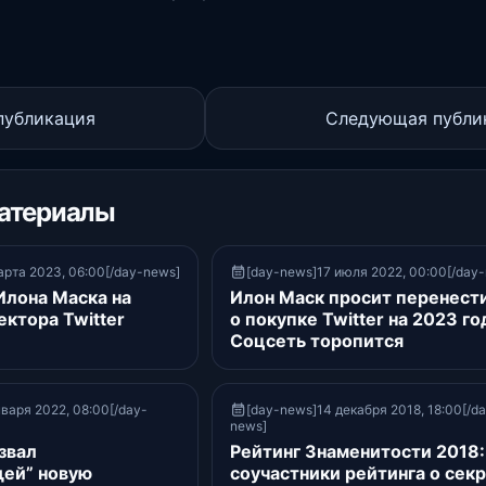
публикация
Следующая публи
атериалы
рта 2023, 06:00[/day-news]
[day-news]17 июля 2022, 00:00[/day
Илона Маска на
Илон Маск просит перенести
ектора Twitter
о покупке Twitter на 2023 го
Соцсеть торопится
варя 2022, 08:00[/day-
[day-news]14 декабря 2018, 18:00[/d
news]
звал
Рейтинг Знаменитости 2018:
ей” новую
соучастники рейтинга о сек