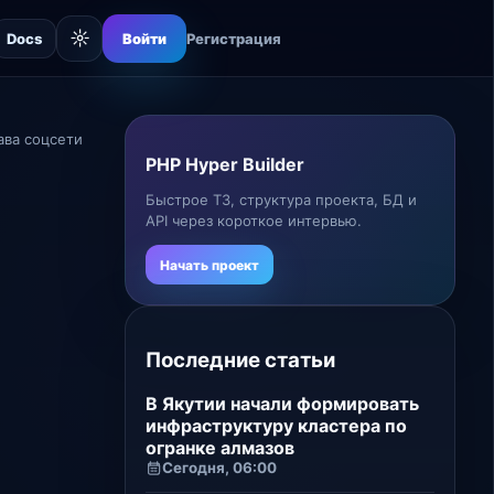
☼
Docs
Войти
Регистрация
ава соцсети
PHP Hyper Builder
Быстрое ТЗ, структура проекта, БД и
API через короткое интервью.
Начать проект
Последние статьи
В Якутии начали формировать
инфраструктуру кластера по
огранке алмазов
Сегодня, 06:00