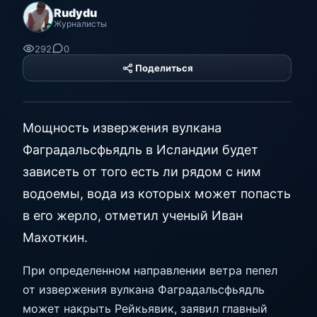
Rudydu
Журналисты
292
0
Поделиться
PHP Hyper
Platform
Мощность извержения вулкана
Фаградальсфьядль в Исландии будет
зависеть от того есть ли рядом с ним
водоемы, вода из которых может попасть
в его жерло, отметил ученый Иван
Махоткин.
При определенном направлении ветра пепел
от извержения вулкана Фаградальсфьядль
может накрыть Рейкьявик, заявил главный