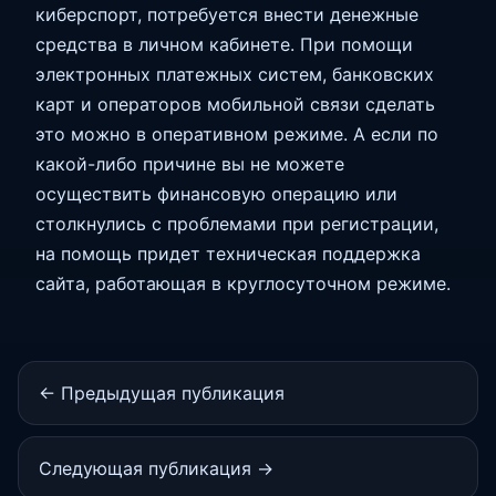
киберспорт, потребуется внести денежные
средства в личном кабинете. При помощи
электронных платежных систем, банковских
карт и операторов мобильной связи сделать
это можно в оперативном режиме. А если по
какой-либо причине вы не можете
осуществить финансовую операцию или
столкнулись с проблемами при регистрации,
на помощь придет техническая поддержка
сайта, работающая в круглосуточном режиме.
← Предыдущая публикация
Следующая публикация →