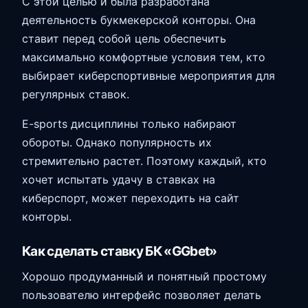
С этой целью и была разработана
деятельность букмекерской конторы. Она
ставит перед собой цель обеспечить
максимально комфортные условия тем, кто
выбирает киберспортивные мероприятия для
регулярных ставок.
E-sports дисциплины только набирают
обороты. Однако популярность их
стремительно растет. Поэтому каждый, кто
хочет испытать удачу в ставках на
киберспорт, может переходить на сайт
конторы.
Как сделать ставку БК «GGbet»
Хорошо продуманный и понятный простому
пользователю интерфейс позволяет делать