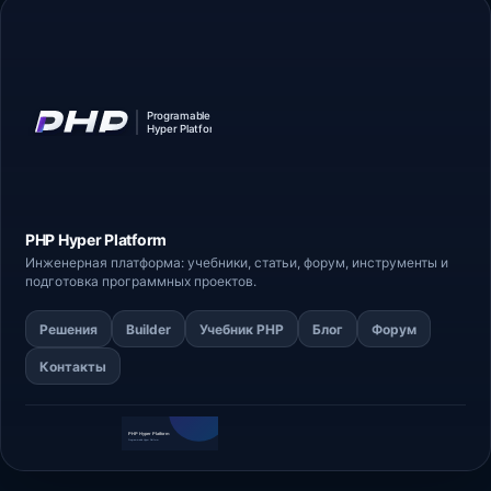
PHP Hyper
Platform
Инженерная платформа: учебники, статьи,
форум
, инструменты и
подготовка программных проектов.
Решения
Builder
Учебник PHP
Блог
Форум
Контакты