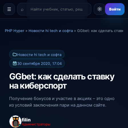
☼
☰
Войти
PHP Hyper
»
Новости hi tech и софта
» GGbet: как сделать ставку
Новости hi tech и софта
30 сентября 2020, 17:04
GGbet: как сделать ставку
на киберспорт
Получение бонусов и участие в акциях – это одно
из условий заключения пари на данном сайте.
filin
Администраторы