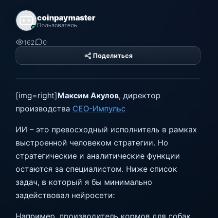
coinpaymaster
Пользователь
162
0
Поделиться
PHP Hyper
Platform
[img=right]
Максим Акулов
, директор
производства
СЕО-Импульс
ИИ – это превосходный исполнитель в рамках
выстроенной человеком стратегии. Но
стратегические и аналитические функции
остаются за специалистом. Ниже список
задач, в который я бы минимально
задействовал нейросети:
Например, производитель кормов для собак,