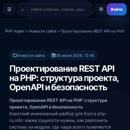
☼
☰
Войти
PHP Hyper
»
Новости сайта
» Проектирование
REST API
на PHP: с
Новости сайта
08 июля 2026, 12:45
Проектирование REST API
на PHP: структура проекта,
OpenAPI и безопасность
Проектирование
REST API
на PHP: структура
проекта, OpenAPI и безопасность
Короткий инженерный разбор для блога php-
ru.info: какие сущности нужны, как разложить
систему на модули, где чаще всего появляются