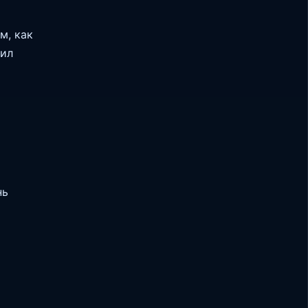
м, как
жил
нь