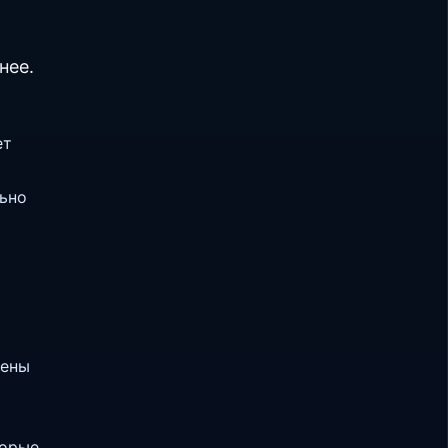
,
нее.
ет
ьно
лены
торые