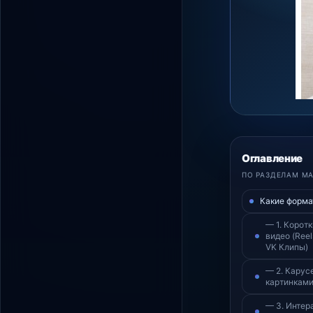
Оглавление
ПО РАЗДЕЛАМ М
Какие форма
— 1. Корот
видео (Reels
VK Клипы)
— 2. Карус
картинками
— 3. Интер