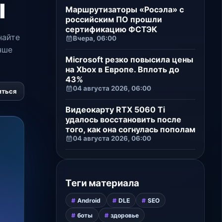
ы
Маршрутизаторы «Росэла» с
российским ПО прошли
сертификацию ФСТЭК
найте
Вчера, 06:00
чше
Microsoft резко повысила цены
на Xbox в Европе. Вплоть до
43%
04 августа 2026, 06:00
иться
Видеокарту RTX 5060 Ti
удалось восстановить после
того, как она согнулась пополам
04 августа 2026, 06:00
Теги материала
Android
DLE
SEO
боты
здоровье