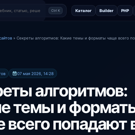
Каталог
Builder
PHP
Ctrl K
сайтов
» Секреты алгоритмов: Какие темы и форматы чаще всего по
тов
07 мая 2026, 14:28
еты алгоритмов:
е темы и формат
 всего попадают 