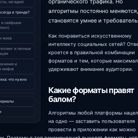
органического трафика. Но
сты, загадки)
алгоритмы постоянно меняются
всегда в тренде?
становятся умнее и требователь
а и лайфхаки
тент)
Как понравиться искусственному
и жиза
интеллекту социальных сетей? Отв
теллинг и личные
кроется в правильной комбинации
ации
форматов и тем, которые максимал
лачения и
удерживают внимание аудитории.
е мифов
еха: что нужно
Какие форматы правят
балом?
териалы
и
Алгоритмы любой платформы наце
на одно — заставить пользователя
провести в приложении как можно
и. Поэтому в топ рекомендаций выходят форматы, ко