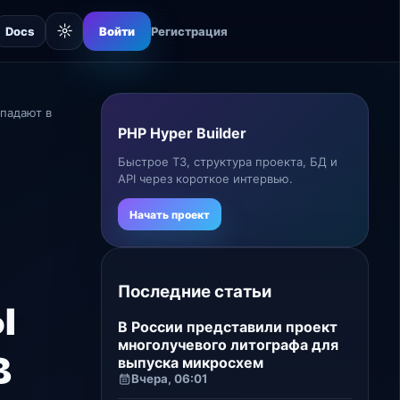
☼
Docs
Войти
Регистрация
падают в
PHP Hyper Builder
Быстрое ТЗ, структура проекта, БД и
API через короткое интервью.
Начать проект
Последние статьи
ы
В России представили проект
многолучевого литографа для
в
выпуска микросхем
Вчера, 06:01