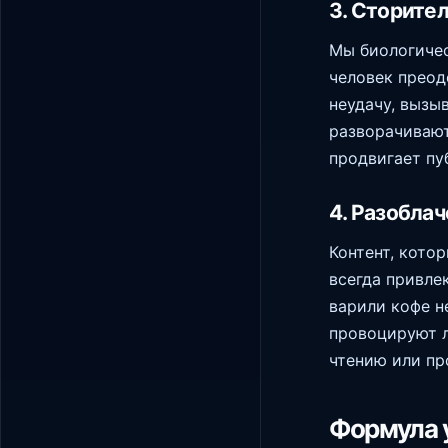
3. Сторите
Мы биологичес
человек преод
неудачу, вызы
разворачивают
продвигает пу
4. Разобла
Контент, кото
всегда привле
варили кофе н
провоцируют л
чтению или пр
Формула у