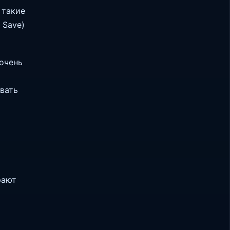
 такие
 Save)
 очень
вать
рают