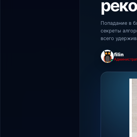
реко
Попадание в б
секреты алгор
всего удержив
filin
Администра