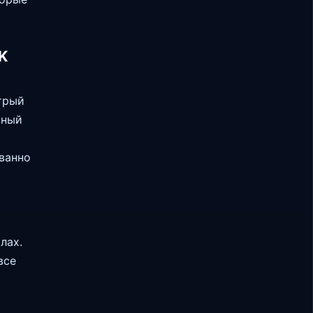
K
трый
вный
ванно
лах.
все
т