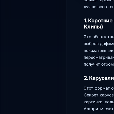
лучше всего с
1. Короткие
Клипы)
Это абсолютны
выброс дофами
показатель зд
пересматриваю
получит огром
2. Карусел
Этот формат от
Секрет карусе
картинки, пол
Алгоритм счит