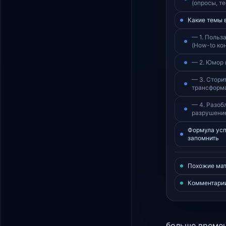
(опросы, те
Какие темы 
— 1. Польз
(How-to кон
— 2. Юмор 
— 3. Стори
трансформ
— 4. Разоб
разрушени
Формула усп
запомнить
Похожие ма
Комментари
больше времен