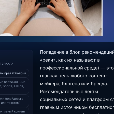
Попадание в блок рекомендаций
«реки», как их называют в
АТЕРИАЛА
профессиональной среде) — это
ты правят балом?
главная цель любого контент-
кие вертикальные
мейкера, блогера или бренда.
, Shorts, TikTok,
Рекомендательные ленты
ели (слайдеры с
социальных сетей и платформ с
 или текстом)
главным источником бесплатног
активный контент