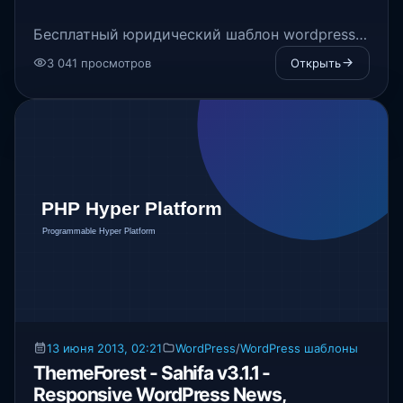
Бесплатный юридический шаблон wordpress -
фирменный стиль шаблона и
3 041 просмотров
Открыть
профессиональное исполнение поможет Вам
надежным образом привлечь клиентов.
13 июня 2013, 02:21
WordPress
/
WordPress шаблоны
ThemeForest - Sahifa v3.1.1 -
Responsive WordPress News,