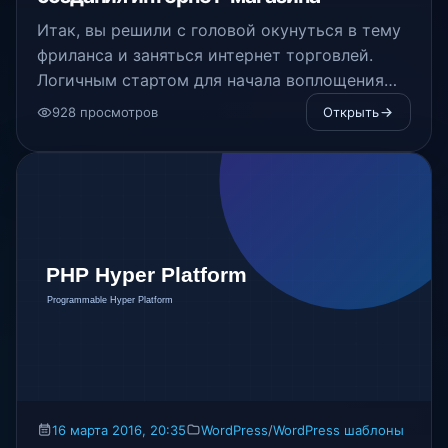
Итак, вы решили с головой окунуться в тему
фриланса и заняться интернет торговлей.
Логичным стартом для начала воплощения
бизнес проектов станет собственноручное
928 просмотров
Открыть
создание «заточенного» под него интернет-
магазина.
16 марта 2016, 20:35
WordPress
/
WordPress шаблоны