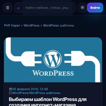
☼
☰
Войти
PHP Hyper
»
WordPress
»
WordPress
шаблоны
05 февраля 2019, 12:49
WordPress
/
WordPress шаблоны
Выбираем шаблон WordPress для
создания интернет-магазина