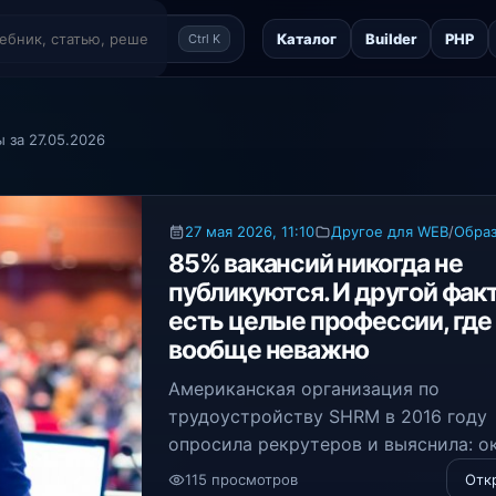
Каталог
Builder
PHP
Ctrl K
 за 27.05.2026
27 мая 2026, 11:10
Другое для WEB
/
Обра
85% вакансий никогда не
публикуются. И другой факт
есть целые профессии, где
вообще неважно
Американская организация по
трудоустройству SHRM в 2016 году
опросила рекрутеров и выяснила: о
85% вакансий закрываются через л
115 просмотров
Отк