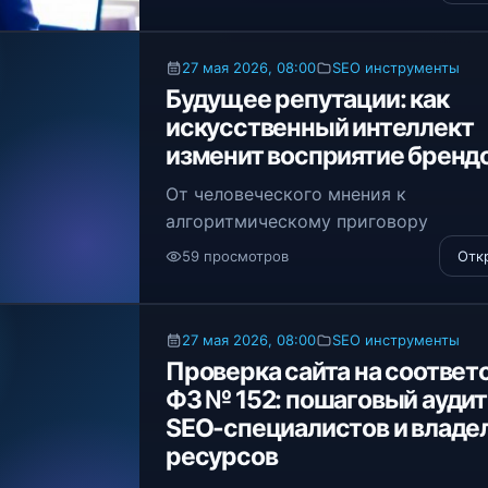
связи и реферальные программы — 
никогда не появляются в открытом
доступе. Это не городская легенда
27 мая 2026, 08:00
SEO инструменты
Будущее репутации: как
искусственный интеллект
изменит восприятие бренд
От человеческого мнения к
алгоритмическому приговору
59 просмотров
Отк
27 мая 2026, 08:00
SEO инструменты
Проверка сайта на соответ
ФЗ № 152: пошаговый аудит
SEO-специалистов и владе
ресурсов