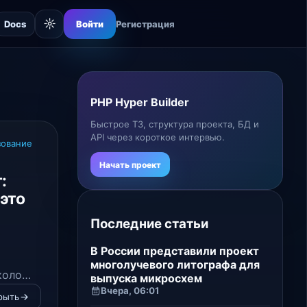
☼
Docs
Войти
Регистрация
PHP Hyper Builder
Быстрое ТЗ, структура проекта, БД и
API через короткое интервью.
зование
Начать проект
:
 это
Последние статьи
В России представили проект
многолучевого литографа для
коло
выпуска микросхем
ичные
Вчера, 06:01
рыть