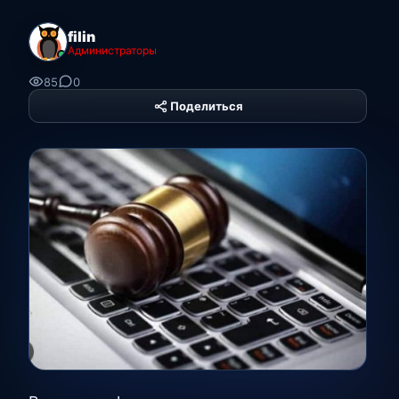
filin
Администраторы
85
0
Поделиться