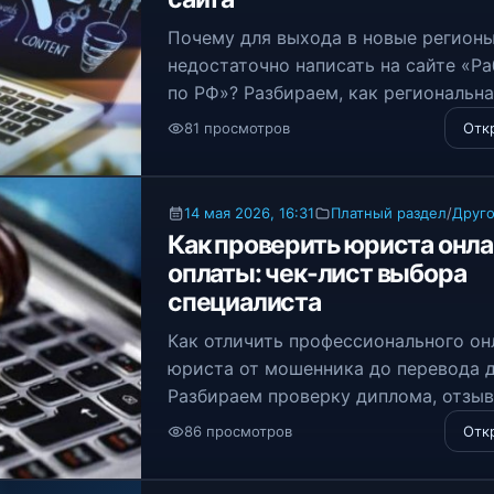
Почему для выхода в новые регион
недостаточно написать на сайте «Р
по РФ»? Разбираем, как региональн
структура влияет на SEO, доверие к
81 просмотров
Отк
и рекламный бюджет.
14 мая 2026, 16:31
Платный раздел
/
Друг
Как проверить юриста онла
оплаты: чек-лист выбора
специалиста
Как отличить профессионального он
юриста от мошенника до перевода д
Разбираем проверку диплома, отзыв
договоры и ловушки «бесплатных»
86 просмотров
Отк
консультаций. Защитите свои права
финансы!