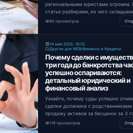
региональными юристами огромна. 
статье разбираем, из чего складыва
стоимость услуг, за что мы перепла
80 просмотров
Отк
и как выбрать адвоката под свою за
14 мая 2026, 16:02
Другое для WEB
/
Финансы и Кредиты
Почему сделки с имуществ
три года до банкротства ча
успешно оспариваются:
детальный юридический и
финансовый анализ
Узнайте, почему суды успешно отме
сделки должника с родственниками
продажу активов за бесценок за 3 г
банкротства. Разбор законов, судеб
116 просмотров
Отк
практики и методов поиска скрыто