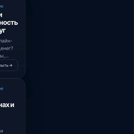
ое
и
тность
уг
лайн-
енег?
ы,
рыть
 и
ое
нах и
 и