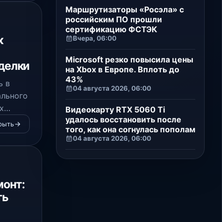
Маршрутизаторы «Росэла» с
российским ПО прошли
сертификацию ФСТЭК
к
Вчера, 06:00
Microsoft резко повысила цены
делки
на Xbox в Европе. Вплоть до
43%
ь в
04 августа 2026, 06:00
ального
х
Видеокарту RTX 5060 Ti
удалось восстановить после
тензию
рыть
того, как она согнулась пополам
04 августа 2026, 06:00
монт:
ть