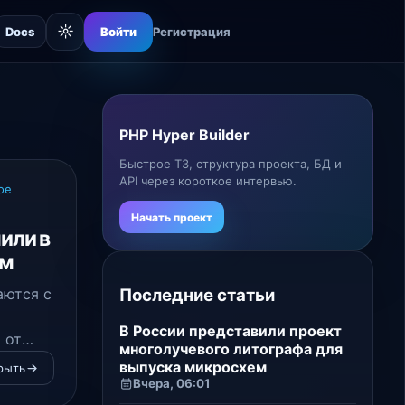
☼
Docs
Войти
Регистрация
PHP Hyper Builder
Быстрое ТЗ, структура проекта, БД и
API через короткое интервью.
ое
Начать проект
или в
ом
Последние статьи
аются с
В России представили проект
 от
многолучевого литографа для
а
выпуска микросхем
рыть
 в 6
Вчера, 06:01