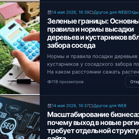
14 мая 2026, 16:39
Другое для WEB
/
Отды
Зеленые границы: Основн
правила и нормы высадки
деревьев и кустарников вб
забора соседа
Нормы и правила посадки деревьев
кустарников у соседского забора п
На каком расстоянии сажать растен
чтобы избежать судов и долгих
118 просмотров
Отк
конфликтов.
14 мая 2026, 16:37
Другое для WEB
Масштабирование бизнеса
почему выход в новые рег
требует отдельной структ
сайта