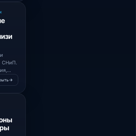
х
ые
лизи
 и
о СНиП.
ия,
рыть
:
ионы
уры