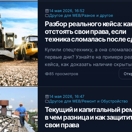
месяцев.
14 мая 2026, 16:52
Другое для WEB
/
Разное и другое
Разбор реального кейса: ка
отстоять свои права, если
техника сломалась после с
Купили спецтехнику, а она сломалас
первые дни? Узнайте на примере ре
кейса, как доказать наличие скрыты
дефектов, правильно составить пре
85 просмотров
Отк
и вернуть свои деньги через суд.
14 мая 2026, 16:47
Другое для WEB
/
Ремонт и Обустройство
Текущий и капитальный ре
в чем разница и как защити
свои права