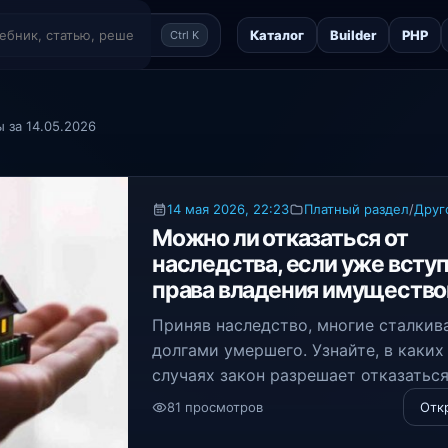
Каталог
Builder
PHP
Ctrl K
 за 14.05.2026
14 мая 2026, 22:23
Платный раздел
/
Друг
Можно ли отказаться от
наследства, если уже вступ
права владения имуществ
Приняв наследство, многие сталкив
долгами умершего. Узнайте, в каких
случаях закон разрешает отказаться
имущества после вступления в прав
81 просмотров
Отк
владения, и почему важно уложиться