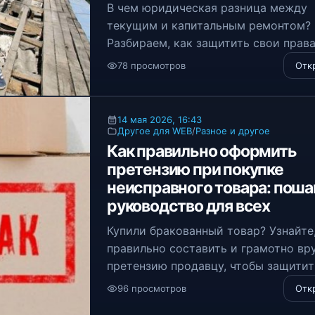
В чем юридическая разница между
текущим и капитальным ремонтом?
Разбираем, как защитить свои права
правильно оформить договор и вер
78 просмотров
Отк
деньги при некачественных работах
подрядчика.
14 мая 2026, 16:43
Другое для WEB
/
Разное и другое
Как правильно оформить
претензию при покупке
неисправного товара: поша
руководство для всех
Купили бракованный товар? Узнайте,
правильно составить и грамотно вр
претензию продавцу, чтобы защитит
потребительские права и быстро ве
96 просмотров
Отк
деньги по закону в досудебном поря