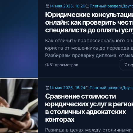
14 мая 2026, 16:29
Платный раздел
/
Друг
Юридические консультаци
онлайн: как проверить чес
специалиста до оплаты усл
Как отличить профессионального он
юриста от мошенника до перевода д
Разбираем проверку диплома, отзыв
договоры и ловушки «бесплатных»
61 просмотров
Отк
консультаций. Защитите свои права
финансы!
14 мая 2026, 16:24
Платный раздел
/
Друг
Сравнение стоимости
юридических услуг в регио
в столичных адвокатских
конторах
Разница в ценах между столичными