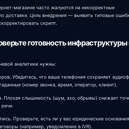
ернет-магазине часто жалуются на некорректные
по доставке. Цель внедрения — выявить типовые ошиб
скорректировать скрипт.
оверьте готовность инфраструктуры 
чевой аналитики нужны:
оров. Убедитесь, что ваша телефония сохраняет аудио
аданные (номер звонка, время, оператор, клиент).
а. Плохая слышимость (шум, эхо, обрывы) снижает точ
 речи.
апись. Проверьте, есть ли у вас юридические основани
зговоры (например, уведомление в IVR).