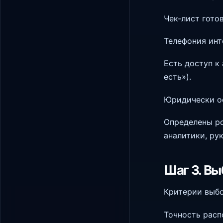
Чек-лист гото
Телефония инт
Есть доступ к
есть»).
Юридически оф
Определены ро
аналитики, ру
Шаг 3. В
Критерии выбо
Точность расп