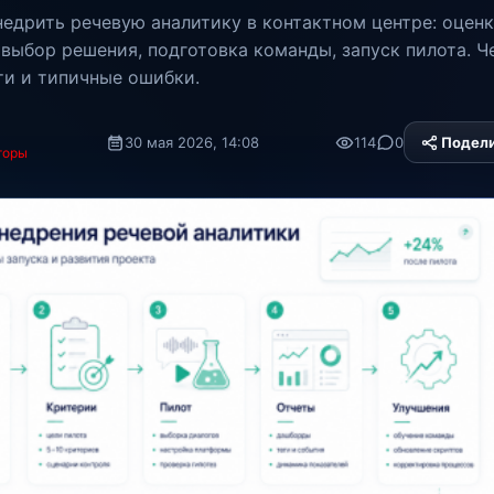
внедрить речевую аналитику в контактном центре: оцен
 выбор решения, подготовка команды, запуск пилота. Ч
ти и типичные ошибки.
30 мая 2026, 14:08
114
0
Подел
торы