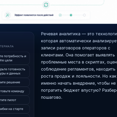
Речевая аналитика — это технологи
которая автоматически анализируе
АТЕРИАЛА
записи разговоров операторов с
клиентами. Она помогает выявлять
те потребность и
те цели
проблемные места в скриптах, оцен
соблюдение регламентов, находить
ерьте готовность
уры и данных
роста продаж и лояльности. Но как
рите решение
именно начать внедрение, чтобы не
потратить бюджет впустую? Разбе
отовьте команду
пошагово.
тите пилот
ибки на старте