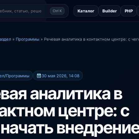
Каталог
Builder
PHP
Ctrl K
аздел
»
Программы
» Речевая аналитика в контактном центре: с чег
ел
/
Программы
30 мая 2026, 14:08
вая аналитика в
актном центре: с
 начать внедрени