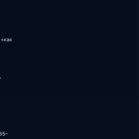
 «как
,
85–