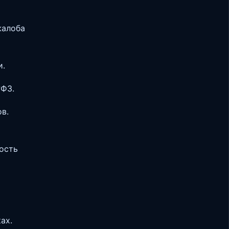
жалоба
и.
?ФЗ.
в.
мость
ах.