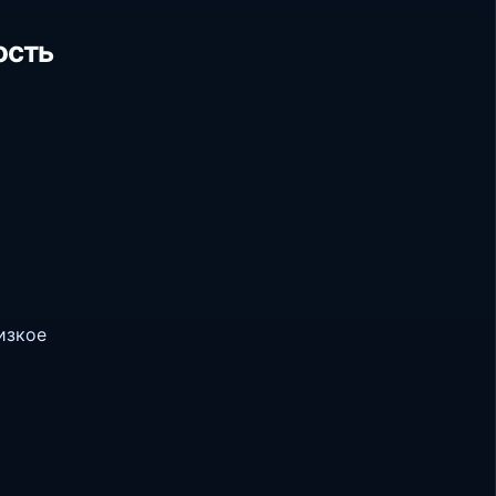
ость
изкое