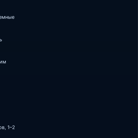
лемные
ь
 им
в, 1–2