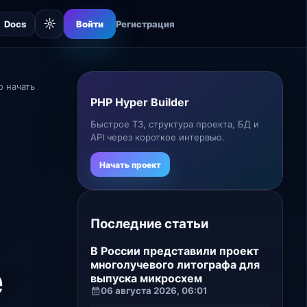
☼
Docs
Войти
Регистрация
о начать
PHP Hyper Builder
Быстрое ТЗ, структура проекта, БД и
API через короткое интервью.
Начать проект
Последние статьи
В России представили проект
многолучевого литографа для
е
выпуска микросхем
06 августа 2026, 06:01