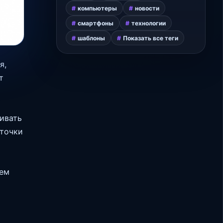
компьютеры
новости
смартфоны
технологии
шаблоны
Показать все теги
я,
т
ивать
 точки
рем