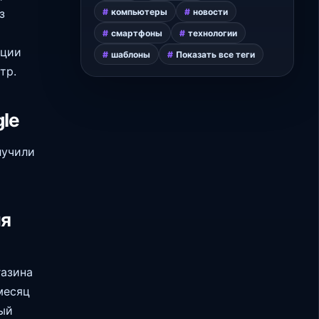
компьютеры
новости
з
смартфоны
технологии
яции
шаблоны
Показать все теги
тр.
le
лучили
ля
газина
месяц
ый