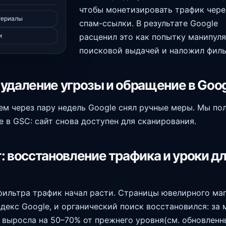
чтобы монетизировать трафик чере
териалы
спам-ссылки. В результате Google
и
расценил это как попытку манипул
поисковой выдачей и наложил филь
удаление угрозы и обращение в Goog
ем через пару недель Google снял ручные меры. Мы по
 в GSC: сайт снова доступен для сканирования.
: восстановление трафика и уроки д
фильтра трафик начал расти. Страницы ювелирного ма
ндекс Google, и органический поиск восстановился: за 
выросла на 50–70% от прежнего уровня(см. обновленн