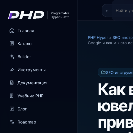
Главная
PHP Hyper
»
SEO инст
Google и как мы это и
Каталог
Builder
Инструменты
SEO инструм
Как 
Документация
Учебник PHP
ювел
Блог
прив
Roadmap