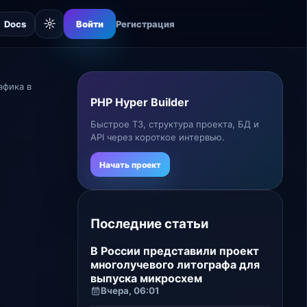
☼
Docs
Войти
Регистрация
афика в
PHP Hyper Builder
Быстрое ТЗ, структура проекта, БД и
API через короткое интервью.
Начать проект
Последние статьи
В России представили проект
многолучевого литографа для
выпуска микросхем
Вчера, 06:01