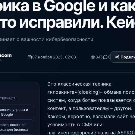
ика в Google и ка
то исправили. Кей
инает о важности кибербезопасности
ncom
07 ноября 2025, 02:00
345
0
Подел
ль
Platform
Это классическая техника
«клоакинга»(cloaking)– обмана пои
АТЕРИАЛА
систем, когда ботам показывается 
контент, а пользователям – другой.
аление угрозы и
 Google
Хакеры, вероятно, взломали сайт ч
уязвимость в CMS или
восстановление
оки для бизнеса
плагине(подозрение пало на ASPRO)