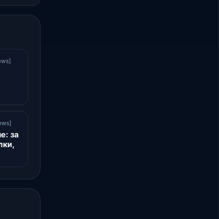
ews]
и
ews]
е: за
лки,