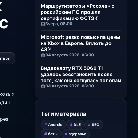
к
Маршрутизаторы «Росэла» с
российским ПО прошли
с
сертификацию ФСТЭК
Вчера, 06:00
Microsoft резко повысила цены
на Xbox в Европе. Вплоть до
43%
04 августа 2026, 06:00
иться
Видеокарту RTX 5060 Ti
удалось восстановить после
того, как она согнулась пополам
04 августа 2026, 06:00
сковых
один
Теги материала
ерез
Android
DLE
SEO
боты
здоровье
,