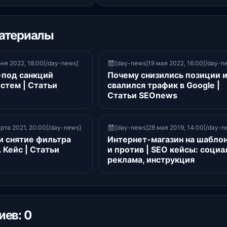
атериалы
ня 2022, 18:00[/day-news]
[day-news]19 мая 2022, 16:00[/day-n
-под санкций
Почему снизились позиции 
стем | Статьи
свалился трафик в Google |
Статьи SEOnews
рта 2021, 20:00[/day-news]
[day-news]28 мая 2019, 14:00[/day-n
и снятие фильтра
Интернет-магазин на шаблон
 Кейс | Статьи
и против | SEO кейсы: социа
реклама, инструкция
ев: 0