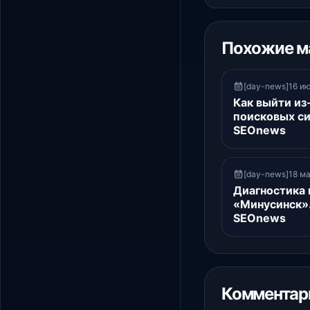
Похожие м
[day-news]16 ию
Как выйти из
поисковых си
SEOnews
[day-news]18 ма
Диагностика 
«Минусинск».
SEOnews
Комментари