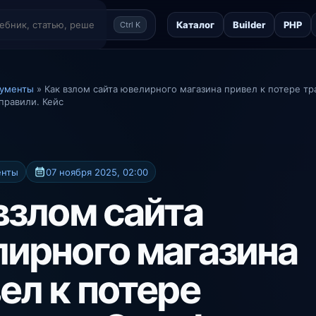
Каталог
Builder
PHP
Ctrl K
рументы
» Как взлом сайта ювелирного магазина привел к потере тр
справили. Кейс
енты
07 ноября 2025, 02:00
взлом сайта
ирного магазина
ел к потере