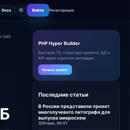
☼
Docs
Войти
Регистрация
на СМБ
PHP Hyper Builder
Быстрое ТЗ, структура проекта, БД и
API через короткое интервью.
Начать проект
Последние статьи
В России представили проект
МБ
многолучевого литографа для
выпуска микросхем
Вчера, 06:01