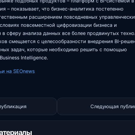
рынке подобных продуктов – платформ с BI-системой в
ия – показывает, что бизнес-аналитика постепенно
тественным расширением повседневных управленчески
условиях повсеместной цифровизации бизнеса и
 в сферу анализа данных все более продвинутых техно
ков смещается с целесообразности внедрения BI-реше
ных задач, которые необходимо решить с помощью
usiness Intelligence.
ьи на SEOnews
публикация
Следующая публи
атериалы