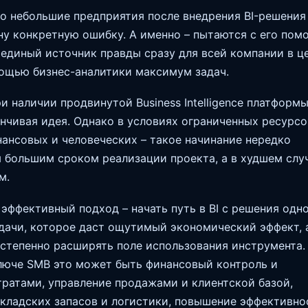
о небольшие предприятия после внедрения BI-решения
у конкретную ошибку. А именно – пытаются с его по
 единый источник правды сразу для всей компании в ц
ощью бизнес-аналитики максимум задач.
и наличии продвинутой Business Intelligence платформы
нчивая идея. Однако в условиях ограниченных ресурсо
нансовых и человеческих – такое начинание нередко
 большим сроком реализации проекта, а в худшем слу
м.
 эффективный подход – начать путь в BI с решения одн
дачи, которое даст ощутимый экономический эффект, 
степенно расширять поле использования инструмента.
люче SMB это может быть финансовый контроль и
тратами, управление продажами и клиентской базой,
кладских запасов и логистики, повышение эффективно