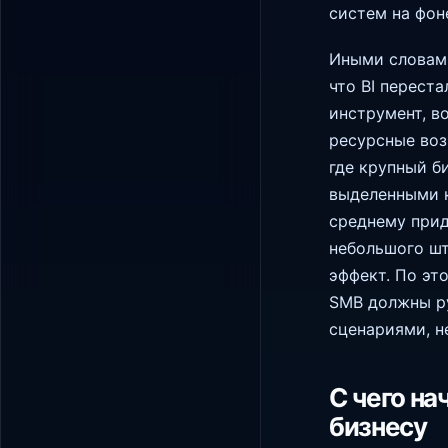
систем на фон
Иными словами
что BI перест
инструмент, в
ресурсные воз
где крупный б
выделенными к
среднему прид
небольшого шт
эффект. По эт
SMB должны р
сценариями, н
С чего на
бизнесу