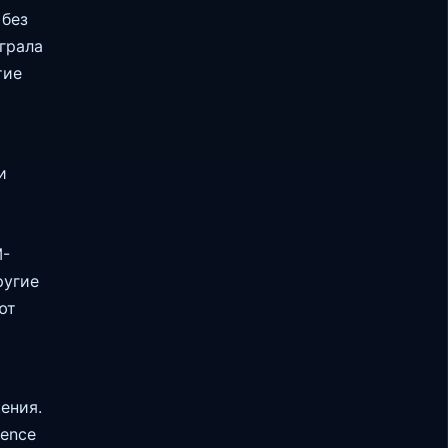
 без
грала
тие
и
M-
ругие
ют
ения.
gence