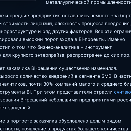
металлургической промышленности
е и средние предприятия оставались немного «за борт
и стоимость лицензий, сложность процесса внедрения,
инфраструктуре и ряд других факторов. Все эти ограни
сировали высокий порог входа в BI-проекты. Именно
отип о том, что бизнес-аналитика – инструмент
 для крупного энтерпрайза, распространен до сих пор.
ет заказчика BI-решения существенно изменился.
ыросло количество внедрений в сегменте SMB. В частн
аналитиков, почти 30% компаний малого и среднего би
струменты BI. При этом представители отрасли
считаю
ьзования BI-решений небольшими предприятиями росс
ет западный.
ие в портрете заказчика обусловлено целым рядом
астности, появление в продуктах большего количества