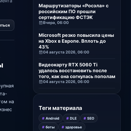
мента
Маршрутизаторы «Росэла» с
российским ПО прошли
сертификацию ФСТЭК
Вчера, 06:00
иться
Microsoft резко повысила цены
на Xbox в Европе. Вплоть до
43%
04 августа 2026, 06:00
ы
Видеокарту RTX 5060 Ti
удалось восстановить после
того, как она согнулась пополам
04 августа 2026, 06:00
рупная
та-
том на
Теги материала
изнес
Android
DLE
SEO
боты
здоровье