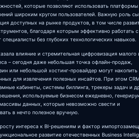
жностей, которые позволяют использовать платформы
ений широким кругом пользователей. Важную роль сы
ция доступных на рынке продуктов, в том числе разви
инструментов, благодаря которым эффективно работать с
 специалисты без глубоких технологических навыков.
казала влияние и стремительная цифровизация малого 
еса – сегодня даже небольшая точка офлайн-продаж,
зин или небольшой хостинг-провайдер могут накопить
нных для извлечения полезных инсайтов. При этом CR
амные кабинеты, системы биллинга, трекеры задач и д
ешения, используемые бизнесом ежедневно, генериру
массивы данных, которые невозможно свести и
ать в нечто полезное вручную.
росту интереса к BI-решениям и фактор импортозамещ
ункциональное развитие отечественных Business Intelli