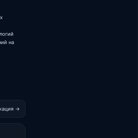
х
логий
ний на
кация →