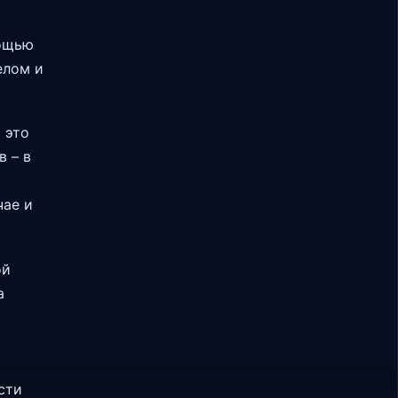
мощью
елом и
 это
в – в
чае и
ой
а
сти