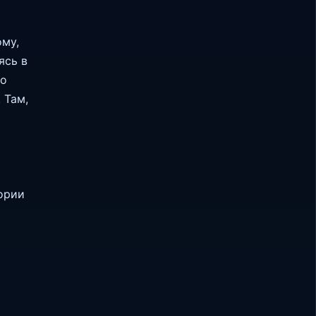
ому,
ясь в
ко
 Там,
гории