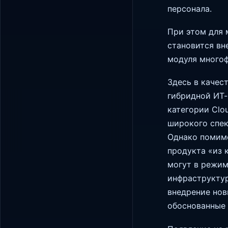
персонала.
При этом для 
становится вн
модуля много
Здесь в качес
гибридной ИТ-
категории Clo
широкого спек
Однако помимо
продукта «из 
могут в режим
инфраструктур
внедрение но
обоснованные