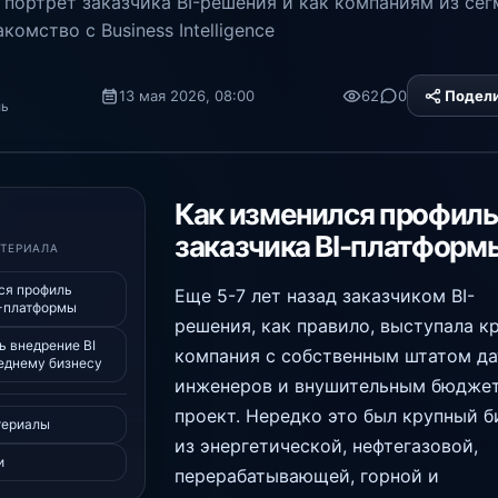
 портрет заказчика BI-решения и как компаниям из сег
комство с Business Intelligence
13 мая 2026, 08:00
62
0
Подел
ль
Platform
Как изменился профиль
заказчика BI-платформ
АТЕРИАЛА
ся профиль
Еще 5-7 лет назад заказчиком BI-
I-платформы
решения, как правило, выступала к
ь внедрение BI
компания с собственным штатом да
еднему бизнесу
инженеров и внушительным бюдже
проект. Нередко это был крупный б
териалы
из энергетической, нефтегазовой,
и
перерабатывающей, горной и