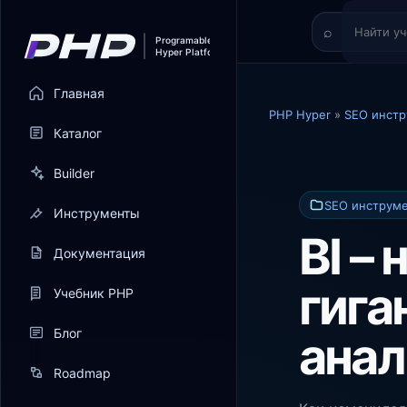
Главная
PHP Hyper
»
SEO инст
Каталог
Builder
SEO инструм
Инструменты
BI –
Документация
гига
Учебник PHP
Блог
анал
Roadmap