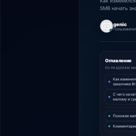
Как изменился
SMB начать зна
genic
Пользовате
PHP Hyper
Оглавление
ПО РАЗДЕЛАМ М
Как изменил
заказчика B
С чего начат
малому и ср
Похожие ма
Комментари