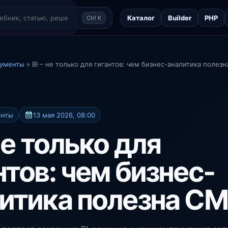
Каталог
Builder
PHP
Ctrl K
рументы
» BI – не только для гигантов: чем бизнес-аналитика полез
енты
13 мая 2026, 08:00
 не только для
нтов: чем бизнес-
итика полезна С