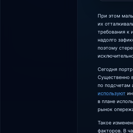
При этом малы
их отталкивал
требования к 
надолго зафик
поэтому стере
исключительно
Сегодня портр
Существенно в
по подсчетам 
используют
ин
в плане испол
рынок опережа
Такое изменен
факторов. В ч