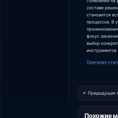
Появление на 
составе решен
становится ес
процессов. В 
проникновения
фокус заказчи
выбор конкрет
инструментов B
Оригинал стат
← Предыдущая 
Похожие м