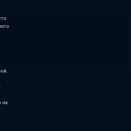
сто
ного
ой.
и
 на