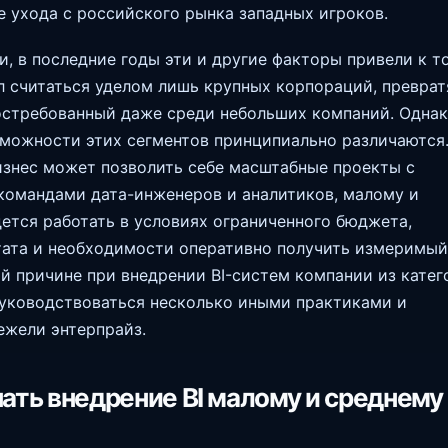
е ухода с российского рынка западных игроков.
, в последние годы эти и другие факторы привели к т
ал считаться уделом лишь крупных корпораций, преврат
остребованный даже среди небольших компаний. Одна
можности этих сегментов принципиально различаются.
изнес может позволить себе масштабные проекты с
омандами дата-инженеров и аналитиков, малому и
ется работать в условиях ограниченного бюджета,
ата и необходимости оперативно получить измеримый
ой причине при внедрении BI-систем компании из кате
уководствоваться несколько иными практиками и
ежели энтерпрайз.
чать внедрение BI малому и среднему