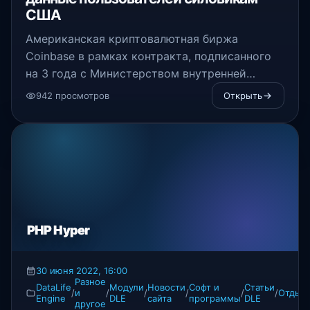
США
Американская криптовалютная биржа
Coinbase в рамках контракта, подписанного
на 3 года с Министерством внутренней
безопасности США, сливала данные
942 просмотров
Открыть
пользователей.
PHP Hyper
30 июня 2022, 16:00
Разное
DataLife
Модули
Новости
Софт и
Статьи
/
и
/
/
/
/
/
Отдых
/
Engine
DLE
сайта
программы
DLE
другое