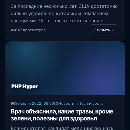
За последние несколько лет США достаточно
сильно ударили по китайским компаниям
санкциями. Чего только стоит эпопея с
Huawei, которая до сих пор не может
847 просмотров
Открыть
спокойно заниматься созданием смартфонов
с поддержкой 5G.
PHP Hyper
30 июня 2022, 06:00
Новости hi tech и софта
Врач объяснила, какие травы, кроме
зелени, полезны для здоровья
Врач-диетолог, кандидат медицинских наук