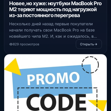
Новее, но хуже: ноутбуки MacBook Pro
M2 теряют мощность под нагрузкой
из-за постоянного перегрева
Несколько дней назад первые покупатели
начали получать свои MacBook Pro на базе
новейшего чипа M2. И, как и ожидалось, в
Сети начали появляться первые тесты
829 просмотров
Открыть
устройства.