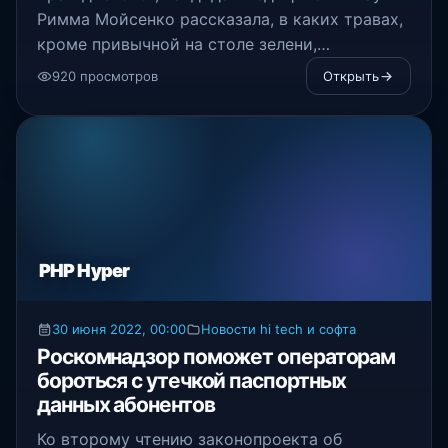
Римма Мойсенко рассказала, в каких травах,
кроме привычной на столе зелени,
содержится множество витаминов и
920 просмотров
Открыть
микроэлементов.
PHP Hyper
30 июня 2022, 00:00
Новости hi tech и софта
Роскомнадзор поможет операторам
бороться с утечкой паспортных
данных абонентов
Ко второму чтению законопроекта об