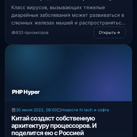
Класс вирусов, вызывающих тяжелые
диарейные заболевания может развиваться в
слюнных железах мышей и распространяться
через их слюну, обнаружили ученые из
833 просмотров
Открыть
Национального института здоровья.
PHP Hyper
30 июня 2022, 08:00
Новости hi tech и софта
Китай создаст собственную
архитектуру процессоров. И
поделится ею с Россией