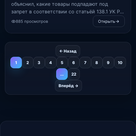
объяснил, какие товары подпадают под
запрет в соответствии со статьёй 138.1 УК РФ
«Незаконный оборот специальных
885 просмотров
Открыть
технических средств, предназначенных для
негласного получения информации», а какие
разрешены.
← Назад
1
2
3
4
5
6
7
8
9
10
...
22
Вперёд →