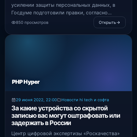
усилении защиты персональных данных, в
Госдуме подготовили правки, согласно
которым операторов связи могут обязать в
850 просмотров
Открыть
течение суток уведомлять Роскомнадзор об
утечке пользовательских данных.
PHP Hyper
29 июня 2022, 22:00
Новости hi tech и софта
За какие устройства со скрытой
записью вас могут оштрафовать или
задержать в России
Центр цифровой экспертизы «Роскачества»